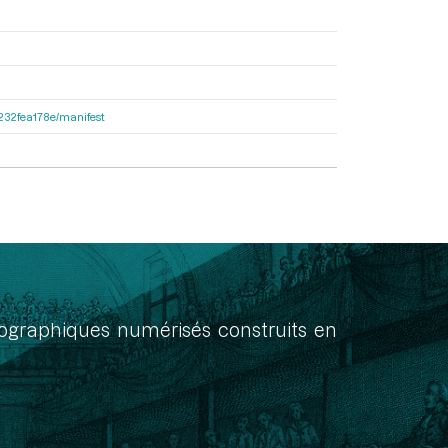
ea232fea178e/manifest
onographiques numérisés construits en