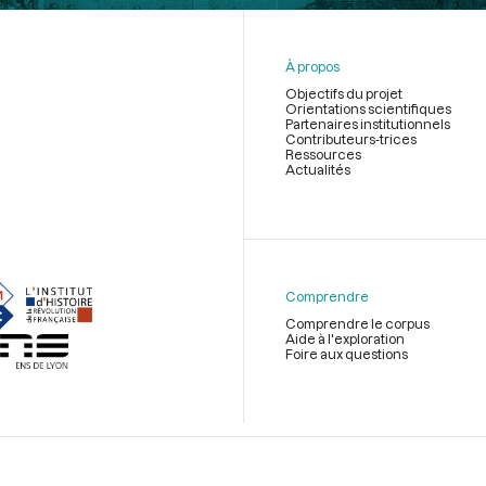
cs pour
rojet de
À propos
Objectifs du projet
t sur la
Orientations scientifiques
omme de
Partenaires institutionnels
éance du
Contributeurs-trices
Ressources
oucauld-
Actualités
M. de La
Menu
tre les
du
cs pour
pied
6 juin
de
Comprendre
page
Comprendre le corpus
Aide à l'exploration
pport de
Foire aux questions
 16 juin