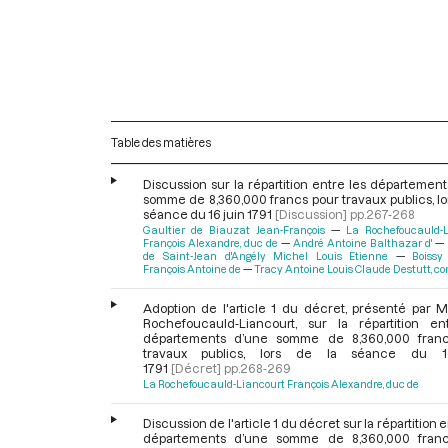
Table des matières
Discussion sur la répartition entre les départemen
somme de 8,360,000 francs pour travaux publics, lo
séance du 16 juin 1791
[Discussion]
pp.267-268
Gaultier de Biauzat Jean-François
La Rochefoucauld-L
François Alexandre, duc de
André Antoine Balthazar d'
de Saint-Jean d'Angély Michel Louis Etienne
Boissy
François Antoine de
Tracy Antoine Louis Claude Destutt, c
Adoption de l'article 1 du décret, présenté par M
Rochefoucauld-Liancourt, sur la répartition en
départements d’une somme de 8,360,000 fran
travaux publics, lors de la séance du 1
1791
[Décret]
pp.268-269
La Rochefoucauld-Liancourt François Alexandre, duc de
Discussion de l'article 1 du décret sur la répartition e
départements d’une somme de 8,360,000 fran