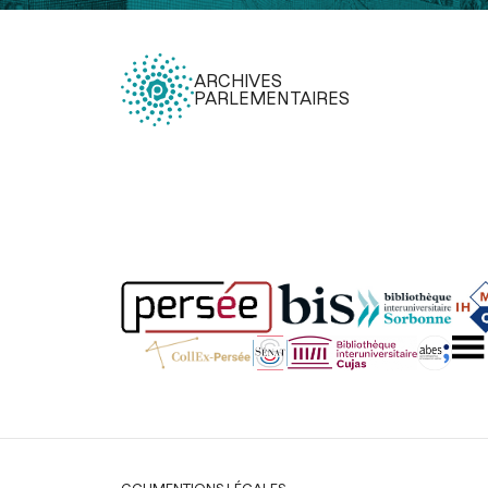
départements d’une somme de 8,360,000 fran
travaux publics, lors de la séance du 16 juin 1791
[P
décret]
p.272
La Rochefoucauld-Liancourt François Alexandre, duc de
ARCHIVES
PARLEMENTAIRES
Discussion de la rédaction de l'article 8 du décre
répartition entre les départements d’une s
8,360,000 francs pour travaux publics, lors de la s
16 juin 1791
[Discussion]
pp.272-273
Martineau Louis Simon
Gouttes Jean-Louis
La Rochef
Liancourt François Alexandre, duc de
Long Pierre
Adoption des articles 8 à 12 du décret, présenté par 
Rochefoucauld-Liancourt, sur la répartition en
départements d’une somme de 8,360,000 fran
travaux publics, lors de la séance du 1
1791
[Décret]
p.273
La Rochefoucauld-Liancourt François Alexandre, duc de
Motion de M. Prieur concernant l'impression du ra
M. La Rochefoucauld-Liancourt, lors de la séance du
1791
[Motion et motion d'ordre]
p.273
Prieur de la Marne Pierre Louis
Légal
CGU
MENTIONS LÉGALES