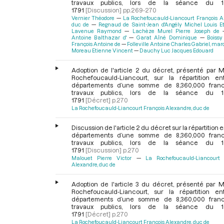
travaux publics, lors de la séance du 1
1791
[Discussion]
pp.269-270
Vernier Théodore
La Rochefoucauld-Liancourt François A
duc de
Regnaud de Saint-Jean d'Angély Michel Louis E
Lavenue Raymond
Lachèze Murel Pierre Joseph de
Antoine Balthazar d'
Garat Aîné Dominique
Boissy
François Antoine de
Folleville Antoine Charles Gabriel, mar
Moreau Etienne Vincent
Dauchy Luc Jacques Edouard
Adoption de l'article 2 du décret, présenté par M
Rochefoucauld-Liancourt, sur la répartition en
départements d’une somme de 8,360,000 fran
travaux publics, lors de la séance du 1
1791
[Décret]
p.270
La Rochefoucauld-Liancourt François Alexandre, duc de
Discussion de l'article 2 du décret sur la répartition e
départements d’une somme de 8,360,000 fran
travaux publics, lors de la séance du 1
1791
[Discussion]
p.270
Malouet Pierre Victor
La Rochefoucauld-Liancourt 
Alexandre, duc de
Adoption de l'article 3 du décret, présenté par M
Rochefoucauld-Liancourt, sur la répartition en
départements d’une somme de 8,360,000 fran
travaux publics, lors de la séance du 1
1791
[Décret]
p.270
La Rochefoucauld-Liancourt François Alexandre, duc de