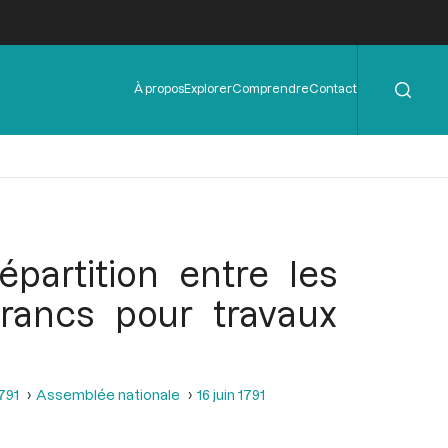
Rechercher
Menu
À propos
Explorer
Comprendre
Contact
de
l'en-
tête
partition entre les
rancs pour travaux
1791
Assemblée nationale
16 juin 1791