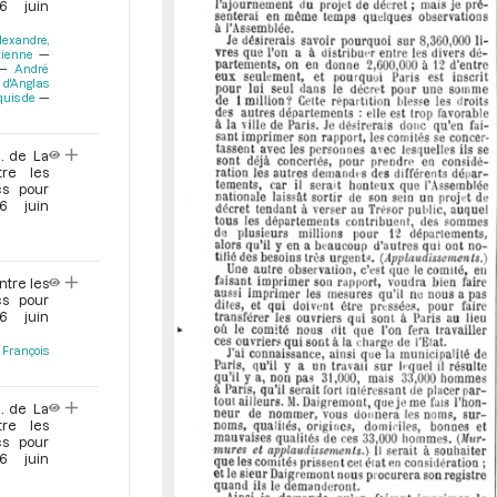
6 juin
o
lexandre,
r
tienne
André
 d'Anglas
quis de
. de La
tre les
cs pour
6 juin
ntre les
cs pour
6 juin
François
. de La
tre les
cs pour
6 juin