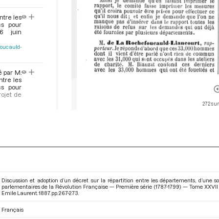
ntre les
cs pour
6 juin
oucauld-
é par M.
ntre les
cs pour
rojet de
272 sur
t sur la
omme de
éance du
mte de
e
La
Gombert
e Sarëck
Discussion et adoption d’un décret sur la répartition entre les départements, d’une
parlementaires de la Révolution Française — Première série (1787-1799) — Tome XXVII - 
Emile Laurent. 1887. pp. 267-273.
. de La
Français
tre les
cs pour