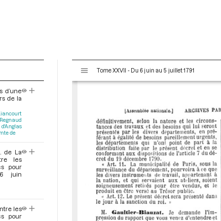
V
Tome XXVII - Du 6 juin au 5 juillet 1791
i
s
ts d’une
u
rs de la
a
iancourt
l
Regnaud
i
 d'Anglas
omte de
s
e
. de La
u
tre les
cs pour
r
6 juin
M
i
r
a
ntre les
cs pour
d