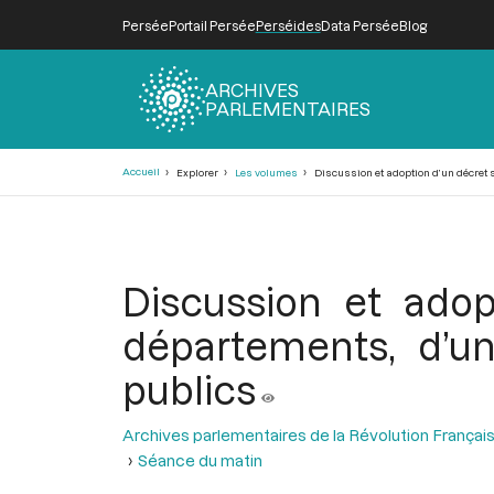
Persée
Portail Persée
Perséides
Data Persée
Blog
ARCHIVES
PARLEMENTAIRES
Fil
Accueil
Explorer
Les volumes
Discussion et adoption d’un décret s
d'Ariane
Discussion et adop
départements, d’u
publics
Archives parlementaires de la Révolution Françai
Séance du matin