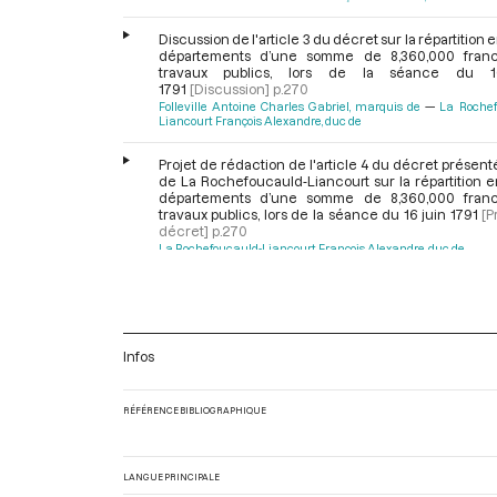
Discussion de l'article 3 du décret sur la répartition e
départements d’une somme de 8,360,000 fran
travaux publics, lors de la séance du 1
1791
[Discussion]
p.270
Folleville Antoine Charles Gabriel, marquis de
La Rochef
Liancourt François Alexandre, duc de
Projet de rédaction de l'article 4 du décret présent
de La Rochefoucauld-Liancourt sur la répartition e
départements d’une somme de 8,360,000 fran
travaux publics, lors de la séance du 16 juin 1791
[P
décret]
p.270
La Rochefoucauld-Liancourt François Alexandre, duc de
Discussion de la rédaction de l'article 4 du décre
répartition entre les départements d’une s
8,360,000 francs pour travaux publics, lors de la s
16 juin 1791
[Discussion]
pp.270-272
Infos
Lachèze Murel Pierre Joseph de
Lameth Charles Malo, co
Cigongne Jean Etienne de
Garat Aîné Dominiqu
Rochefoucauld-Liancourt François Alexandre, duc de
Martin
Tuault de la Bouverie Joseph Golven
Custine d
RÉFÉRENCE BIBLIOGRAPHIQUE
Adam Philippe, comte de
Duquesnoy Adrien Cyprien
Adoption de l'article 4 du décret, présenté par M
Rochefoucauld-Liancourt, sur la répartition en
LANGUE PRINCIPALE
départements d’une somme de 8,360,000 fran