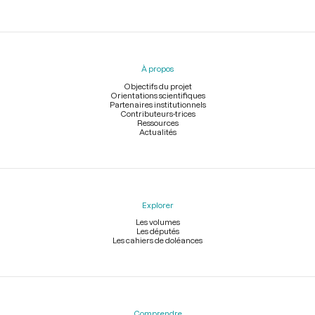
Menu
du
pied
À propos
de
page
Objectifs du projet
Orientations scientifiques
Partenaires institutionnels
Contributeurs-trices
Ressources
Actualités
Explorer
Les volumes
Les députés
Les cahiers de doléances
Comprendre