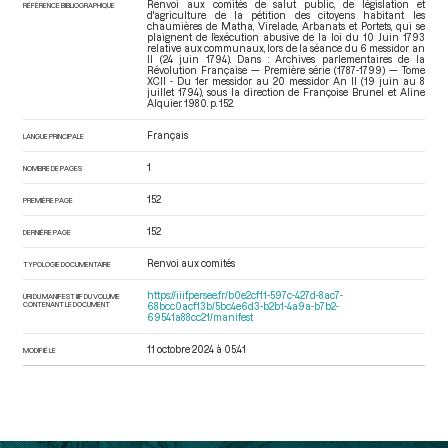
Renvoi aux comités de salut public, de législation et
RÉFÉRENCE BIBLIOGRAPHIQUE
d'agriculture de la pétition des citoyens habitant les
chaumières de Matha, Virelade, Arbanats et Portets, qui se
plaignent de l’exécution abusive de la loi du 10 Juin 1793
relative aux communaux, lors de la séance du 6 messidor an
II (24 juin 1794). Dans : Archives parlementaires de la
Révolution Française — Première série (1787-1799) — Tome
XCII - Du 1er messidor au 20 messidor An II (19 juin au 8
juillet 1794)
, sous la direction de Françoise Brunel et Aline
Alquier. 1980. p. 152.
Français
LANGUE PRINCIPALE
1
NOMBRE DE PAGES
152
PREMIÈRE PAGE
152
DERNIÈRE PAGE
Renvoi aux comités
TYPOLOGIE DOCUMENTAIRE
https://iiif.persee.fr/b0e2cf11-597c-427d-8ac7-
URI DU MANIFEST IIIF DU VOLUME
CONTENANT LE DOCUMENT
68bcc0acf13b/5bc4e6d3-b2b1-4a9a-b7b2-
69541a88cc21/manifest
11 octobre 2024 à 05:41
MODIFIÉ LE