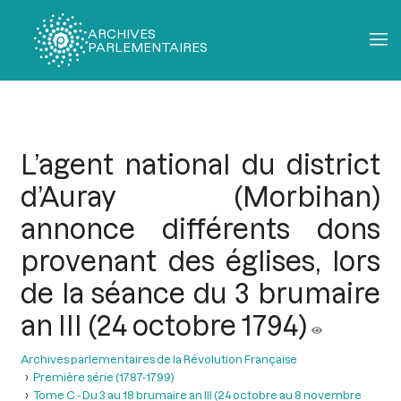
ARCHIVES
PARLEMENTAIRES
Fil
d'Ariane
L’agent national du district
d’Auray (Morbihan)
annonce différents dons
provenant des églises, lors
de la séance du 3 brumaire
an III (24 octobre 1794)
Archives parlementaires de la Révolution Française
Première série (1787-1799)
Tome C - Du 3 au 18 brumaire an III (24 octobre au 8 novembre