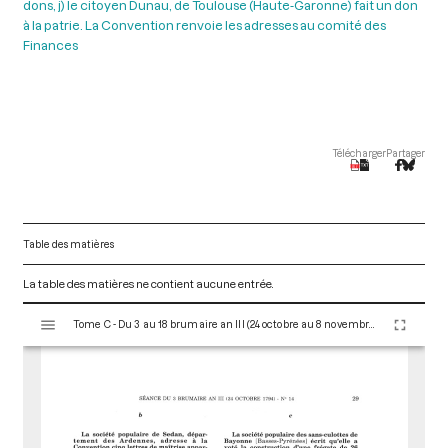
dons, j) le citoyen Dunau, de Toulouse (Haute-Garonne) fait un don
à la patrie. La Convention renvoie les adresses au comité des
Finances
Télécharger
Partager
Table des matières
La table des matières ne contient aucune entrée.
V
Tome C - Du 3 au 18 brumaire an III (24 octobre au 8 novembre 1794)
i
s
u
a
l
i
s