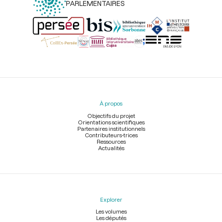
PARLEMENTAIRES
Menu
du
pied
À propos
de
page
Objectifs du projet
Orientations scientifiques
Partenaires institutionnels
Contributeurs-trices
Ressources
Actualités
Explorer
Les volumes
Les députés