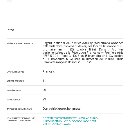
Infos
L’agent national du district d’Auray (Morbihan) annonce
RÉFÉRENCE BIBLIOGRAPHIQUE
différents dons provenant des églises, lors de la séance du 3
brumaire an III (24 octobre 1794). Dans : Archives
parlementaires de la Révolution Française — Première série
(1787-1799) — Tome C - Du 3 au 18 brumaire an III (24 octobre
au 8 novembre 1794)
, sous la direction de Marie-Claude
Baron et Françoise Brunel. 2000. p. 29.
Français
LANGUE PRINCIPALE
1
NOMBRE DE PAGES
29
PREMIÈRE PAGE
29
DERNIÈRE PAGE
Don patriotique et hommage
TYPOLOGIE DOCUMENTAIRE
https://iiif.persee.fr/b0e2cf11-597c-427d-8ac7-
URI DU MANIFEST IIIF DU VOLUME
CONTENANT LE DOCUMENT
68bcc0acf13b/6c51b772-c6ec-4aee-bb9f-
288c31540ffa/manifest