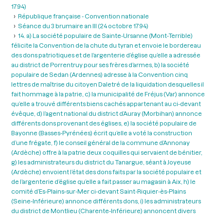
1794)
République française - Convention nationale
Séance du 3 brumaire an III (24 octobre 1794)
14. a) La société populaire de Sainte-Ursanne (Mont-Terrible)
félicite la Convention de la chute du tyran et envoie le bordereau
des dons patriotiques et de l’argenterie d’église qu’elle a adressée
au district de Porrentruy pour ses frères d’armes, b) la société
populaire de Sedan (Ardennes) adresse à la Convention cinq
lettres de maîtrise du citoyen Daletré de la liquidation desquelles il
fait hommage à la patrie, c) la municipalité de Fréjus (Var) annonce
qu’elle a trouvé différents biens cachés appartenant au ci-devant
évêque, d) l’agent national du district d’Auray (Morbihan) annonce
différents dons provenant des églises, e) la société populaire de
Bayonne (Basses-Pyrénées) écrit qu’elle a voté la construction
d’une frégate, f) le conseil général de la commune d’Annonay
(Ardèche) offre à la patrie deux coquilles qui servaient de bénitier,
g) les administrateurs du district du Tanargue, séant à Joyeuse
(Ardèche) envoient l’état des dons faits par la société populaire et
de l’argenterie d’église qu’elle a fait passer au magasin à Aix, h) le
comité d’Es-Plains-sur-Mer ci-devant Saint-Riquier-ès-Plains
(Seine-Inférieure) annonce différents dons, i) les administrateurs
du district de Montlieu (Charente-Inférieure) annoncent divers