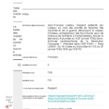
Table
des
matièr
Infos
es
Jean-François Loiseau. Rapport, présenté par
RÉFÉRENCE BIBLIOGRAPHIQUE
La
Loiseau au nom des comités de l'examen des
table
marchés et de la guerre, dénonçant le citoyen
des
Choiseau, entrepreneur des fournitures pour les
matièr
chevaux de l'artillerie à Fontainebleau, lors de la
séance du 8 pluviôse an II (27 janvier 1794). Dans :
es ne
Archives parlementaires de la Révolution
contie
Française — Première série (1787-1799) — Tome
nt
LXXXIII - Du 16 nivôse au 8 pluviôse An II (5 au 27
aucun
janvier 1794)
. 1961. pp. 709-710.
e
entrée.
Français
LANGUE PRINCIPALE
V
Tome LXXXIII - Du 16 nivôse au 8 pluviôse An II (5 au 27 janvier 1794)
2
NOMBRE DE PAGES
i
s
709
PREMIÈRE PAGE
u
a
710
DERNIÈRE PAGE
l
Rapport
i
TYPOLOGIE DOCUMENTAIRE
s
https://iiif.persee.fr/b0e2cf11-597c-427d-8ac7-
URI DU MANIFEST IIIF DU VOLUME
Téléch
e
CONTENANT LE DOCUMENT
68bcc0acf13b/d3944ed5-671e-4a4c-b964-
arger
3404a6ab9de2/manifest
Part
u
age
r
r