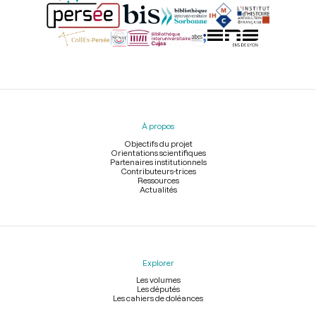
Menu
du
pied
À propos
de
page
Objectifs du projet
Orientations scientifiques
Partenaires institutionnels
Contributeurs-trices
Ressources
Actualités
Explorer
Les volumes
Les députés
Les cahiers de doléances