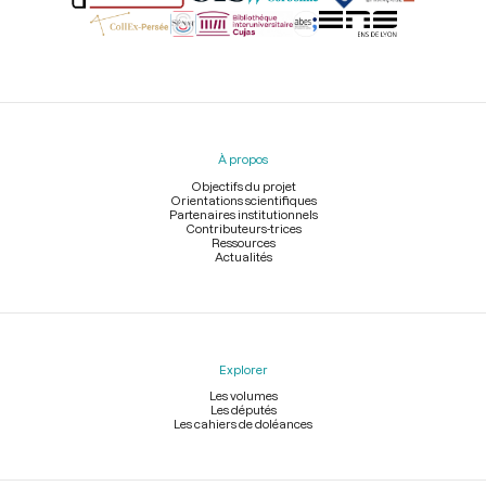
Menu
du
pied
À propos
de
page
Objectifs du projet
Orientations scientifiques
Partenaires institutionnels
Contributeurs-trices
Ressources
Actualités
Explorer
Les volumes
Les députés
Les cahiers de doléances