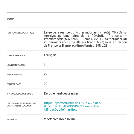
Infos
Levée de la séance du 14 thermidor an II (1 août 1794). Dans :
RÉFÉRENCE BIBLIOGRAPHIQUE
Archives parlementaires de la Révolution Française —
Première série (1787-1799) — Tome XCIV - Du 13 thermidor au
25 thermidor an II (31 juillet au 12 août 1794)
, sous la direction
de Françoise Brunel et Aline Alquier. 1985. p. 29.
Français
LANGUE PRINCIPALE
1
NOMBRE DE PAGES
29
PREMIÈRE PAGE
29
DERNIÈRE PAGE
Déroulement des séances
TYPOLOGIE DOCUMENTAIRE
https://iiif.persee.fr/b0e2cf11-597c-427d-8ac7-
URI DU MANIFEST IIIF DU VOLUME
CONTENANT LE DOCUMENT
68bcc0acf13b/85d39319-c2db-4a3d-8ce3-
4251dac0dc9e/manifest
11 octobre 2024 à 07:06
MODIFIÉ LE