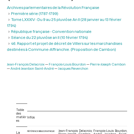
Archives parlementaires de la Révolution Française
Première série (1787-1799)
Tome LXXXIV - Du 9 au 25 pluviôse An II (28 janvier au 13 février
1794)
République française - Convention nationale
Séance du 22 pluviôse an II (10 février 1794)
46. Rapport et projet de décret de Villers sur les marchandises
destinées à Commune-Affranchie. (Proposition de Cambon)
Jean-François Delacroix
François-Louis Bourdon
Pierre-Joseph Cambon
André Jeanbon Saint-André
Jacques Reverchon
Table
des
matièr
Infos
es
Jean-François Delacroix, François-Louis Bourdon,
RÉFÉRENCE BIBLIOGRAPHIQUE
La