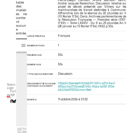
Pierre-Joseph Cambon, André Jeanbon Saint-
table
André, Jacques Reverchon. Discussion relative au
des
projet de décret, présenté par Villiers, sur les
matièr
marchandises de transit destinées à Commune-
Affranchie, lors de la séance du 22 pluviôse an II
es ne
(10 février 1794). Dans : Archives parlementaires de
contie
la Révolution Française — Première série (1787-
nt
1799) — Tome LXXXIV - Du 9 au 25 pluviôse An II
aucun
(28 janvier au 13 février 1794)
. 1962. p. 534.
e
entrée.
Français
LANGUE PRINCIPALE
V
Tome LXXXIV - Du 9 au 25 pluviôse An II (28 janvier au 13 février 1794)
1
NOMBRE DE PAGES
i
s
534
PREMIÈRE PAGE
u
a
534
DERNIÈRE PAGE
l
Discussion
i
TYPOLOGIE DOCUMENTAIRE
s
https://iiif.persee.fr/b0e2cf11-597c-427d-8ac7-
URI DU MANIFEST IIIF DU VOLUME
Téléch
e
CONTENANT LE DOCUMENT
68bcc0acf13b/ae487d6c-9b4a-4d68-9f3e-
arger
4640bd6f9234/manifest
Part
u
age
r
r
11 octobre 2024 à 01:32
MODIFIÉ LE
M
i
r
a
d
o