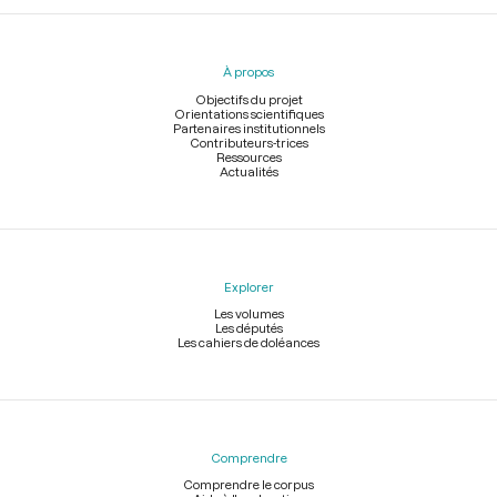
Menu
du
pied
À propos
de
page
Objectifs du projet
Orientations scientifiques
Partenaires institutionnels
Contributeurs-trices
Ressources
Actualités
Explorer
Les volumes
Les députés
Les cahiers de doléances
Comprendre
Comprendre le corpus