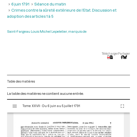
6 juin 1791
Séance du matin
Crimes contre la sûreté extérieure de l’Etat. Discussion et
adoption des articles 1 à 5
Saint-Fargeau Louis Michel Lepeletier, marquis de
Télécharger
Partager
Table des matières
La table des matières ne contient aucune entrée.
V
Tome XXVII - Du 6 juin au 5 juillet 1791
i
s
u
a
l