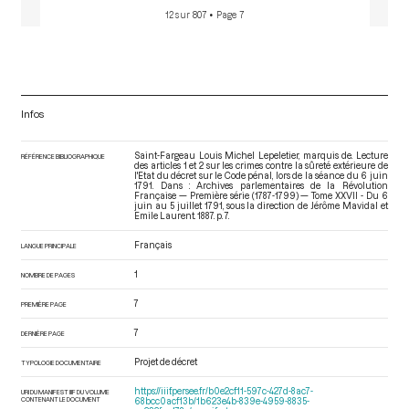
12 sur 807
• Page 7
Infos
Saint-Fargeau Louis Michel Lepeletier, marquis de. Lecture
RÉFÉRENCE BIBLIOGRAPHIQUE
des articles 1 et 2 sur les crimes contre la sûreté extérieure de
l'Etat du décret sur le Code pénal, lors de la séance du 6 juin
1791. Dans : Archives parlementaires de la Révolution
Française — Première série (1787-1799) — Tome XXVII - Du 6
juin au 5 juillet 1791
, sous la direction de Jérôme Mavidal et
Emile Laurent. 1887. p. 7.
Français
LANGUE PRINCIPALE
1
NOMBRE DE PAGES
7
PREMIÈRE PAGE
7
DERNIÈRE PAGE
Projet de décret
TYPOLOGIE DOCUMENTAIRE
https://iiif.persee.fr/b0e2cf11-597c-427d-8ac7-
URI DU MANIFEST IIIF DU VOLUME
CONTENANT LE DOCUMENT
68bcc0acf13b/1b623e4b-839e-4959-8835-