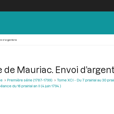
oi d’argenterie
e de Mauriac. Envoi d’argen
se
Première série (1787-1799)
Tome XCI - Du 7 prairial au 30 prairi
éance du 16 prairial an II (4 juin 1794 )