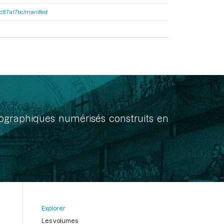
0dc87a17bc/manifest
onographiques numérisés construits en
Explorer
Les volumes