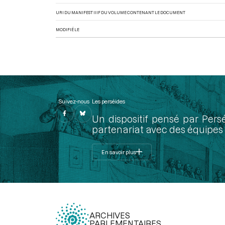
URI DU MANIFEST IIIF DU VOLUME CONTENANT LE DOCUMENT
MODIFIÉ LE
Suivez-nous
Les perséides
Un dispositif pensé par Pers
partenariat avec des équipes 
En savoir plus
ARCHIVES
PARLEMENTAIRES