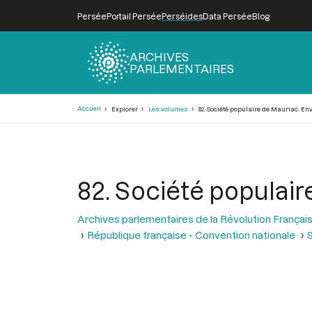
Persée
Portail Persée
Perséides
Data Persée
Blog
ARCHIVES
PARLEMENTAIRES
Fil
Accueil
Explorer
Les volumes
82. Société populaire de Mauriac. Env
d'Ariane
82. Société populair
Archives parlementaires de la Révolution Françai
République française - Convention nationale
S