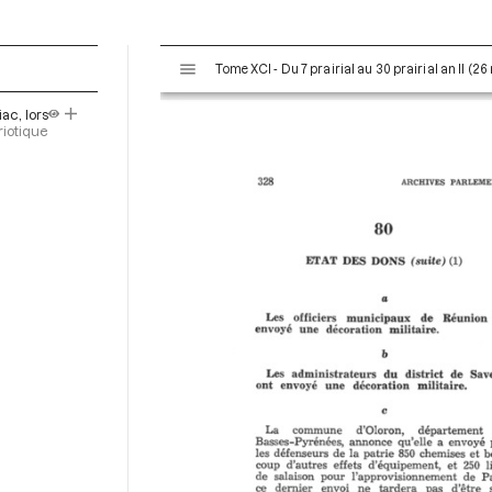
V
Tome XCI - Du 7 prairial au 30 prairial an II (26
i
s
ac, lors
u
riotique
a
l
i
s
e
u
r
M
i
r
a
d
o
r