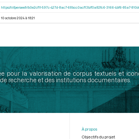
https://iiif.persee.fr/b0e2cf11-597c-427d-8ac7-68bcc0acf13b/f0a82fc6-3166-4bf6-85a7-81
10 octobre 2024 à 18:21
ée pour la valorisation de corpus textuels et ic
de recherche et des institutions documentaires.
À propos
Objectifs du projet