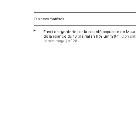
Table des matières
Envoi d'argenterie par la société populaire de Mauri
de la séance du 16 prairial an II (4 juin 1794)
[Don pat
et hommage]
p.328