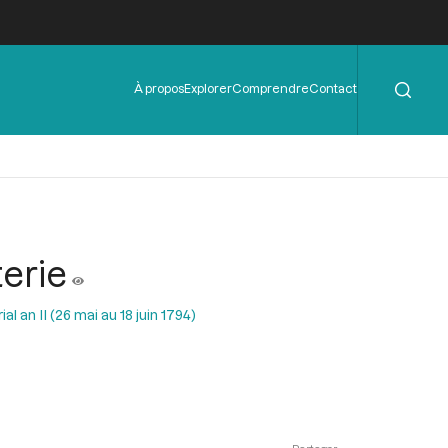
Rechercher
Menu
À propos
Explorer
Comprendre
Contact
de
l'en-
tête
terie
al an II (26 mai au 18 juin 1794)