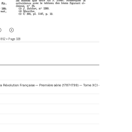
 852
• Page 328
 la Révolution Française — Première série (1787-1799) — Tome XCI -