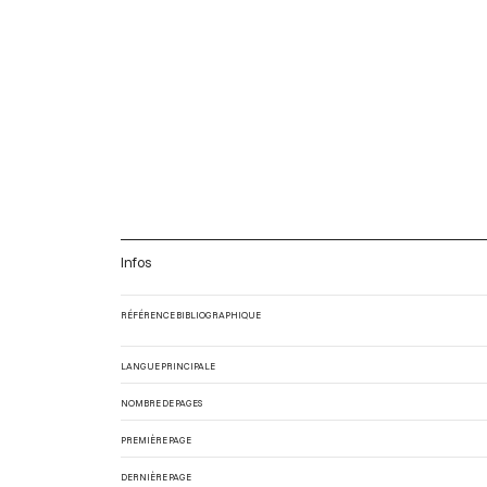
Infos
RÉFÉRENCE BIBLIOGRAPHIQUE
LANGUE PRINCIPALE
NOMBRE DE PAGES
PREMIÈRE PAGE
DERNIÈRE PAGE