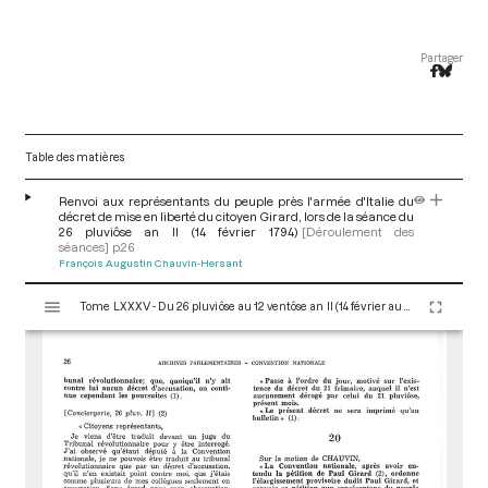
Partager
Table des matières
Renvoi aux représentants du peuple près l'armée d'Italie du
décret de mise en liberté du citoyen Girard, lors de la séance du
26 pluviôse an II (14 février 1794)
[Déroulement des
séances]
p.26
François Augustin Chauvin-Hersant
V
Tome LXXXV - Du 26 pluviôse au 12 ventôse an II (14 février au 2 mars 1794)
i
s
u
a
l
i
s
e
u