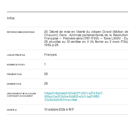
Infos
20. Décret de mise en liberté du citoyen Girard (Motion de
RÉFÉRENCE BIBLIOGRAPHIQUE
Chauvin). Dans : Archives parlementaires de la Révolution
Française — Première série (1787-1799) — Tome LXXXV - Du
26 pluviôse au 12 ventôse an II (14 février au 2 mars 1794)
.
1964. p. 26.
Français
LANGUE PRINCIPALE
1
NOMBRE DE PAGES
26
PREMIÈRE PAGE
26
DERNIÈRE PAGE
https://iiif.persee.fr/b0e2cf11-597c-427d-8ac7-
URI DU MANIFEST IIIF DU VOLUME
CONTENANT LE DOCUMENT
68bcc0acf13b/ba94b825-e3c0-4e21-8f82-
33d949d61fc7/manifest
10 octobre 2024 à 18:17
MODIFIÉ LE