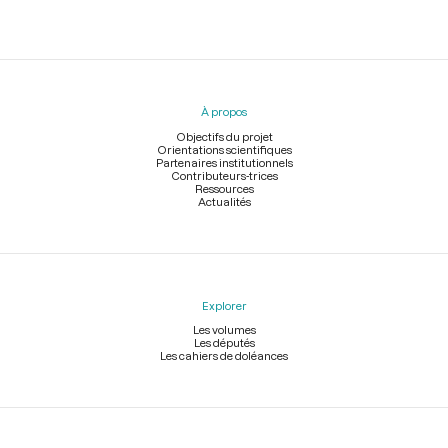
Menu
du
pied
À propos
de
page
Objectifs du projet
Orientations scientifiques
Partenaires institutionnels
Contributeurs-trices
Ressources
Actualités
Explorer
Les volumes
Les députés
Les cahiers de doléances