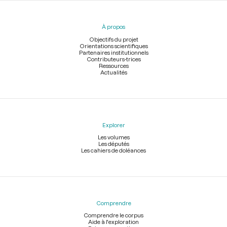
du
pied
À propos
de
page
Objectifs du projet
Orientations scientifiques
Partenaires institutionnels
Contributeurs-trices
Ressources
Actualités
Explorer
Les volumes
Les députés
Les cahiers de doléances
Comprendre
Comprendre le corpus
Aide à l'exploration