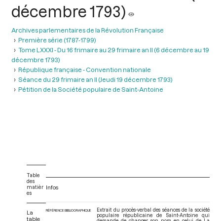
décembre 1793)
Archives parlementaires de la Révolution Française
Première série (1787-1799)
Tome LXXXI - Du 16 frimaire au 29 frimaire an II (6 décembre au 19
décembre 1793)
République française - Convention nationale
Séance du 29 frimaire an II (Jeudi 19 décembre 1793)
Pétition de la Société populaire de Saint-Antoine
Table
des
matièr
Infos
es
Extrait du procès-verbal des séances de la société
RÉFÉRENCE BIBLIOGRAPHIQUE
La
populaire républicaine de Saint-Antoine qui
table
demande de changer son nom en celui de La