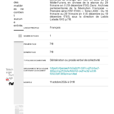
des
Motte-Furans, en annexe de la séance du 29
matièr
frimaire an II (19 décembre 1793). Dans : Archives
parlementaires de la Révolution Française —
es ne
Première série (1787-1799) — Tome LXXXI - Du 16
contien
frimaire au 29 frimaire an II (6 décembre au 19
t
décembre 1793)
, sous la direction de Lodoïs
aucun
Lataste. 1913. p. 718.
e
entrée.
Français
LANGUE PRINCIPALE
V
Tome LXXXI - Du 16 frimaire au 29 frimaire an II (6 décembre au 19 
1
NOMBRE DE PAGES
i
s
718
PREMIÈRE PAGE
u
a
718
DERNIÈRE PAGE
l
Délibération ou procès verbal de collectivité
i
TYPOLOGIE DOCUMENTAIRE
s
https://iiif.persee.fr/b0e2cf11-597c-427d-8ac7-
URI DU MANIFEST IIIF DU VOLUME
Téléch
e
CONTENANT LE DOCUMENT
68bcc0acf13b/bcfb5053-c42f-4c52-a338-
arger
f3503bf7385b/manifest
Part
u
age
r
r
11 octobre 2024 à 01:18
MODIFIÉ LE
M
i
r
a
d
o