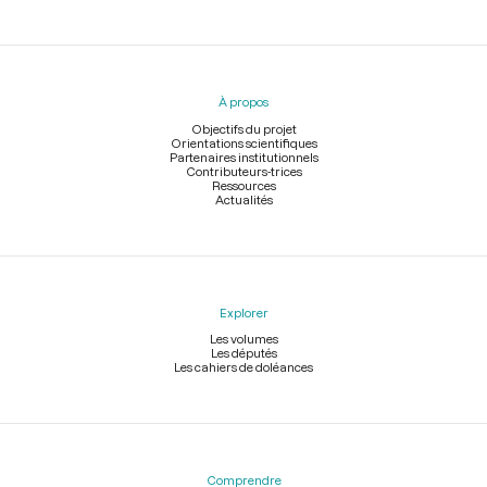
Menu
du
pied
À propos
de
page
Objectifs du projet
Orientations scientifiques
Partenaires institutionnels
Contributeurs-trices
Ressources
Actualités
Explorer
Les volumes
Les députés
Les cahiers de doléances
Comprendre