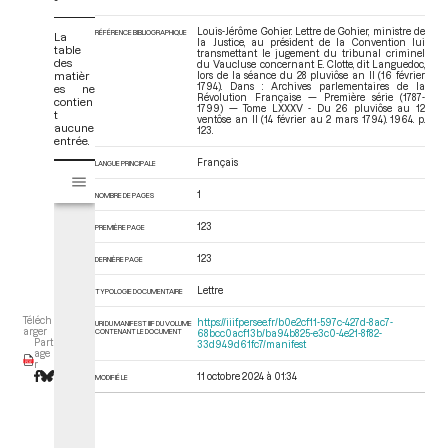
Louis-Jérôme Gohier. Lettre de Gohier, ministre de
RÉFÉRENCE BIBLIOGRAPHIQUE
La
la Justice, au président de la Convention lui
table
transmettant le jugement du tribunal criminel
des
du Vaucluse concernant E. Clotte, dit Languedoc,
matièr
lors de la séance du 28 pluviôse an II (16 février
1794). Dans : Archives parlementaires de la
es ne
Révolution Française — Première série (1787-
contien
1799) — Tome LXXXV - Du 26 pluviôse au 12
t
ventôse an II (14 février au 2 mars 1794)
. 1964. p.
aucune
123.
entrée.
Français
LANGUE PRINCIPALE
V
Tome LXXXV - Du 26 pluviôse au 12 ventôse an II (14 février au 2 mars 17
i
1
NOMBRE DE PAGES
s
u
123
PREMIÈRE PAGE
a
123
l
DERNIÈRE PAGE
i
Lettre
TYPOLOGIE DOCUMENTAIRE
s
e
Téléch
https://iiif.persee.fr/b0e2cf11-597c-427d-8ac7-
URI DU MANIFEST IIIF DU VOLUME
arger
CONTENANT LE DOCUMENT
68bcc0acf13b/ba94b825-e3c0-4e21-8f82-
u
Part
33d949d61fc7/manifest
age
r
r
M
11 octobre 2024 à 01:34
MODIFIÉ LE
i
r
a