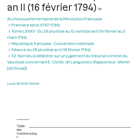
an II (16 février 1794)
Archives parlementaires de la Révolution Française
Première série (1787-1799)
Tome LXXXV - Du 26 pluviôse au 12 ventôse an II (14 février au 2
mars 1794)
République française - Convention nationale
Séance du 28 pluviôse an II (16 février 1794)
52. Non lieu à délibérer sur un jugement du tribunal criminel du
Vaucluse concernant E. Clotte, dit Languedoc (Rapporteur : Merlin
[de Douai])
Louis-Jérôme Gohier
Table
des
matière
Infos
s