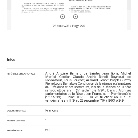
253 sur 476
• Page 249
Infos
André Antoine Bernard de Saintes, Jean Borie, Michel
RÉFÉRENCE BIBLIOGRAPHIQUE
Martial Cordier, Claude André Benoît Reynaud de
Bonnassous, Louis Louchet, Armand Benoît Joseph Guffroy,
Pierre Louis Bentabole. Conclusion de la séance et signatures
du Président et des secrétaires, lors de la séance de la 1ère
sans-culottide an II (17 septembre 1794). Dans : Archives
parlementaires de la Révolution Française — Première série
(1787-1799) — Tome XCVII - Du 23 fructidor an II au 2
vendémiaire an III (9 au 23 septembre 1794)
. 1993. p. 249.
Français
LANGUE PRINCIPALE
1
NOMBRE DE PAGES
249
PREMIÈRE PAGE