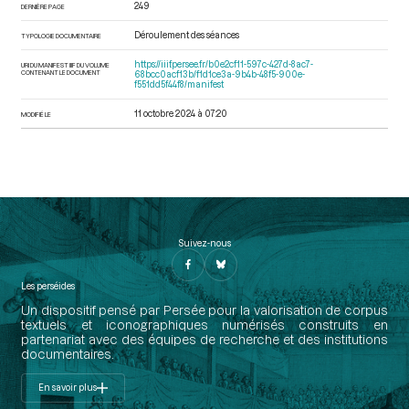
249
DERNIÈRE PAGE
Déroulement des séances
TYPOLOGIE DOCUMENTAIRE
https://iiif.persee.fr/b0e2cf11-597c-427d-8ac7-
URI DU MANIFEST IIIF DU VOLUME
CONTENANT LE DOCUMENT
68bcc0acf13b/f1d1ce3a-9b4b-48f5-900e-
f551dd5f44f8/manifest
11 octobre 2024 à 07:20
MODIFIÉ LE
Suivez-nous
Les perséides
Un dispositif pensé par Persée pour la valorisation de corpus
textuels et iconographiques numérisés construits en
partenariat avec des équipes de recherche et des institutions
documentaires.
En savoir plus