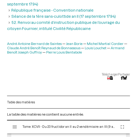
septembre 1794)
République française - Convention nationale
Séance de la 1ère sans-culottide an II (17 septembre 1794)
52. Renvoi au comité d’instruction publique de l’ouvrage du
citoyen Fournier, intitulé Civilité Républicaine
André Antoine Bernard de Saintes
Jean Borie
Michel Martial Cordier
Claude André Benoît Reynaud de Bonnassous
Louis Louchet
Armand
Benoît Joseph Guffroy
Pierre Louis Bentabole
Télécharger
Partager
Table des matières
La table des matières ne contient aucune entrée.
V
Tome XCVII - Du 23 fructidor an II au 2 vendémiaire an III (9 au 23 septembre 1794)
i
s