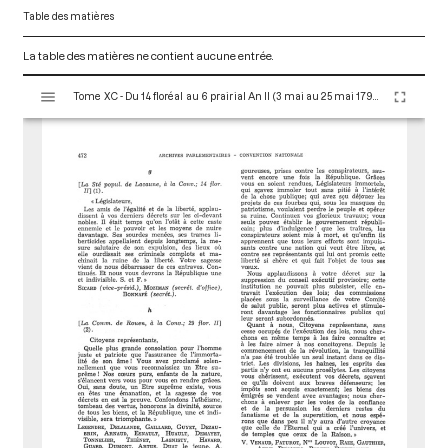
Table des matières
La table des matières ne contient aucune entrée.
V
Tome XC - Du 14 floréal au 6 prairial An II (3 mai au 25 mai 1794)
i
s
u
a
l
i
s
e
u
r
M
i
r
a
d
o
r