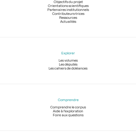
page
Objectifs du projet
Orientations scientifiques
Partenaires institutionnels
Contributeurs-trices
Ressources
Actualités
Explorer
Les volumes
Les députés
Les cahiers de doléances
Comprendre
Comprendre le corpus
Aide à l'exploration
Foire aux questions