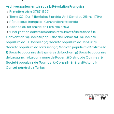
Archives parlementaires de la Révolution Française
Première série (1787-1799)
Tome XC - Du 14 floréal au 6 prairial An II (3 mai au 25 mai 1794)
République française - Convention nationale
Séance du 1er prairial an II (20 mai 1794)
1. Indignation contre les conspirateurs et félicitations à la
Convention : a) Société populaire de Bienavisat ; b) Société
populaire de La Rochelle ; c) Société populaire de Rebais ; d)
Société populaire de Terrasson ; e) Société populaire d’Amfrevüle ;
f) Société populaire de Bagnères de Luchon ; g) Société populaire
de Lacaune ; h) La commune de Rouen ; i) District de Quingey ; j)
Société populaire de Toumus ; k) Conseil général d’Autun ; 1)
Conseil général de Tartas
Télécharger
Partager