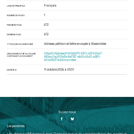
Français
LANGUE PRINCIPALE
1
NOMBRE DE PAGES
472
PREMIÈRE PAGE
472
DERNIÈRE PAGE
Adresse, pétition et lettre envoyée à l’Assemblée
TYPOLOGIE DOCUMENTAIRE
https://iiif.persee.fr/b0e2cf11-597c-427d-8ac7-
URI DU MANIFEST IIIF DU VOLUME
CONTENANT LE DOCUMENT
68bcc0acf13b/8a9e7f27-a845-46d0-a283-
d31af6277e3d/manifest
11 octobre 2024 à 05:01
MODIFIÉ LE
Suivez-nous
Les perséides
Un dispositif pensé par Persée pour la valorisation de corpus