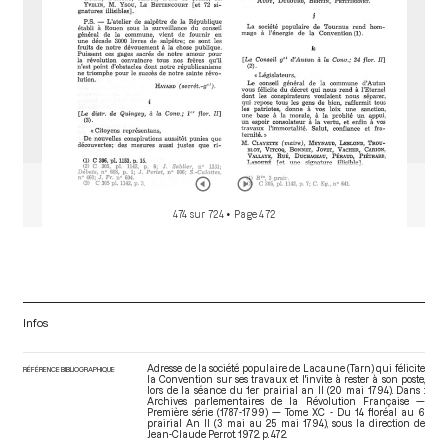
474 sur 724
• Page 472
Infos
Adresse de la société populaire de Lacaune (Tarn) qui félicite
RÉFÉRENCE BIBLIOGRAPHIQUE
la Convention sur ses travaux et l'invite à rester à son poste,
lors de la séance du 1er prairial an II (20 mai 1794). Dans :
Archives parlementaires de la Révolution Française —
Première série (1787-1799) — Tome XC - Du 14 floréal au 6
prairial An II (3 mai au 25 mai 1794)
, sous la direction de
Jean-Claude Perrot. 1972. p. 472.