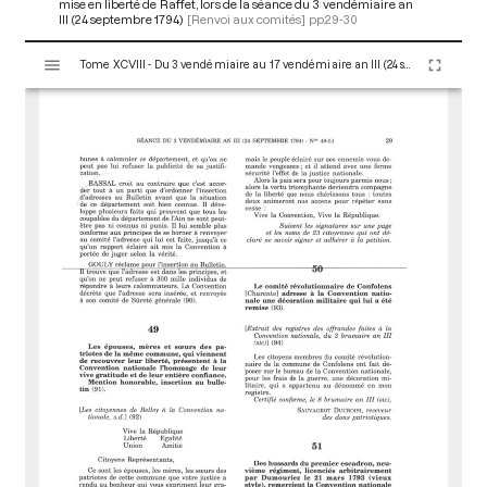
mise en liberté de Raffet, lors de la séance du 3 vendémiaire an
III (24 septembre 1794)
[Renvoi aux comités]
pp.29-30
V
Tome XCVIII - Du 3 vendémiaire au 17 vendémiaire an III (24 septembre au 8 octobre 1794)
i
s
u
a
l
i
s
e
u
r
M
i
r
a
d
o
r