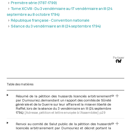
Première série (1787-1799)
Tome XCVIII - Du 3 vendémiaire au 17 vendémiaire an III (24
septembre au 8 octobre 1794)
République française - Convention nationale
Séance du 3 vendémiaire an III (24 septembre 1794)
Partager
Table des matières
Résumé de la pétition des hussards licenciés arbitrairement
par Dumouriez, demandant un rapport des comités de Sûreté
générale et de la Guerre sur leur affaire et la mise en liberté de
Raffet, lors de la séance du 3 vendémiaire an III (24 septembre
1794)
[Adresse, pétition et lettre envoyée à l’Assemblée]
p.29
Renvoi au comité de Salut public de la pétition des hussards
licenciés arbitrairement par Dumouriez et décret portant la