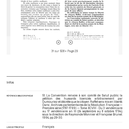
31 sur 508
• Page 29
Infos
51. La Convention renvoie à son comité de Salut public la
RÉFÉRENCE BIBLIOGRAPHIQUE
pétition des hussards licenciés arbitrairement par
Dumouriez et décrète que le citoyen Raffet sera mis en liberté.
Dans : Archives parlementaires de la Révolution Française —
Première série (1787-1799) — Tome XCVIII - Du 3 vendémiaire
au 17 vendémiaire an III (24 septembre au 8 octobre 1794)
,
sous la direction de Raymonde Monnier et Françoise Brunel.
1994. pp. 29-30.
Français
LANGUE PRINCIPALE