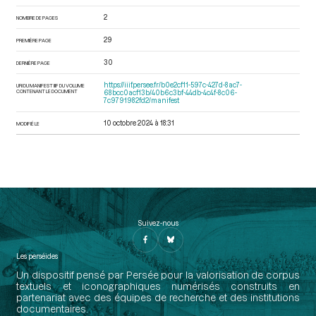
2
NOMBRE DE PAGES
29
PREMIÈRE PAGE
30
DERNIÈRE PAGE
https://iiif.persee.fr/b0e2cf11-597c-427d-8ac7-
URI DU MANIFEST IIIF DU VOLUME
CONTENANT LE DOCUMENT
68bcc0acf13b/40b6c3bf-44db-4c4f-8c06-
7c9791982fd2/manifest
10 octobre 2024 à 18:31
MODIFIÉ LE
Suivez-nous
Les perséides
Un dispositif pensé par Persée pour la valorisation de corpus
textuels et iconographiques numérisés construits en
partenariat avec des équipes de recherche et des institutions
documentaires.