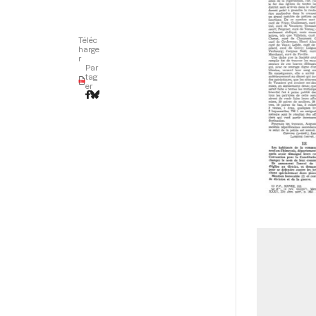
Téléc
harge
r
Par
tag
er