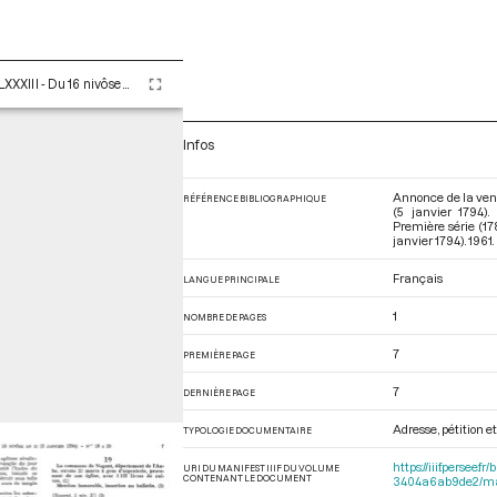
Tome LXXXIII - Du 16 nivôse au 8 pluviôse An II (5 au 27 janvier 1794)
Infos
Annonce de la vent
RÉFÉRENCE BIBLIOGRAPHIQUE
(5 janvier 1794)
Première série (17
janvier 1794)
. 1961. 
Français
LANGUE PRINCIPALE
1
NOMBRE DE PAGES
7
PREMIÈRE PAGE
7
DERNIÈRE PAGE
Adresse, pétition e
TYPOLOGIE DOCUMENTAIRE
https://iiif.perse
URI DU MANIFEST IIIF DU VOLUME
CONTENANT LE DOCUMENT
3404a6ab9de2/ma