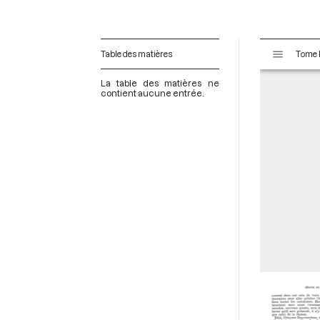
V
Table des matières
i
s
La table des matières ne
u
contient aucune entrée.
a
l
i
s
e
u
r
M
i
r
a
d
o
r