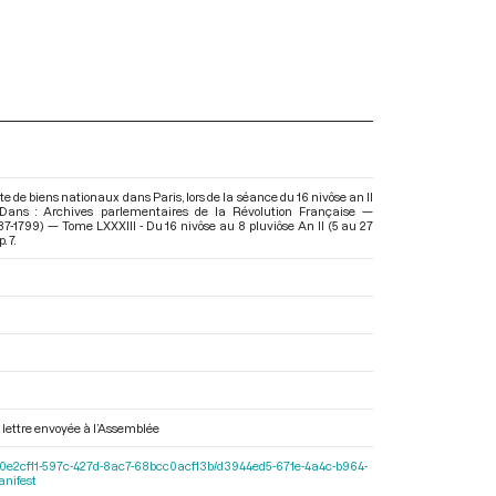
e de biens nationaux dans Paris, lors de la séance du 16 nivôse an II
. Dans : Archives parlementaires de la Révolution Française —
87-1799) — Tome LXXXIII - Du 16 nivôse au 8 pluviôse An II (5 au 27
p. 7.
t lettre envoyée à l’Assemblée
e.fr/b0e2cf11-597c-427d-8ac7-68bcc0acf13b/d3944ed5-671e-4a4c-b964-
nifest