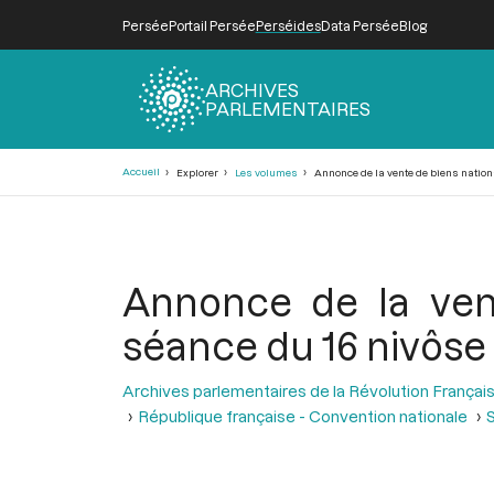
Persée
Portail Persée
Perséides
Data Persée
Blog
ARCHIVES
PARLEMENTAIRES
Fil
Accueil
Explorer
Les volumes
Annonce de la vente de biens nationau
d'Ariane
Annonce de la vent
séance du 16 nivôse a
Archives parlementaires de la Révolution Françai
République française - Convention nationale
S