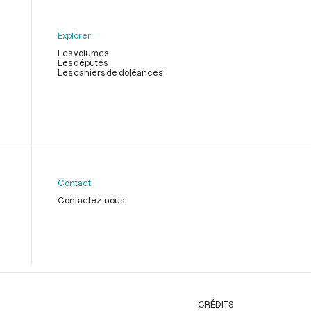
Explorer
Les volumes
Les députés
Les cahiers de doléances
Contact
Contactez-nous
CRÉDITS