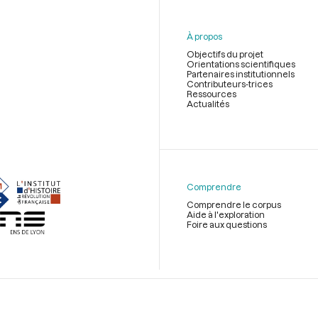
À propos
Objectifs du projet
Orientations scientifiques
Partenaires institutionnels
Contributeurs-trices
Ressources
Actualités
Menu
du
pied
de
Comprendre
page
Comprendre le corpus
Aide à l'exploration
Foire aux questions