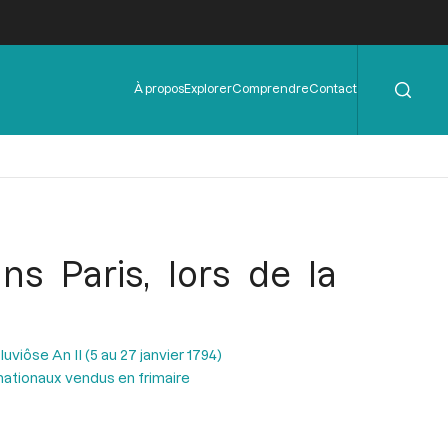
Rechercher
Menu
À propos
Explorer
Comprendre
Contact
de
l'en-
tête
s Paris, lors de la
uviôse An II (5 au 27 janvier 1794)
 nationaux vendus en frimaire