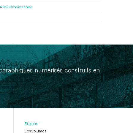
a1929d996cfc/manifest
onographiques numérisés construits en
Explorer
Les volumes