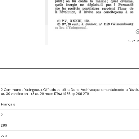
272 sur
2. Commune d’Yssingeaux. Offre du salpêtre. Dans : Archives parlementaires de la Révol
au 30 ventôse an II (3 au 20 mars 1794)
. 1965. pp. 269-270.
Français
2
269
270