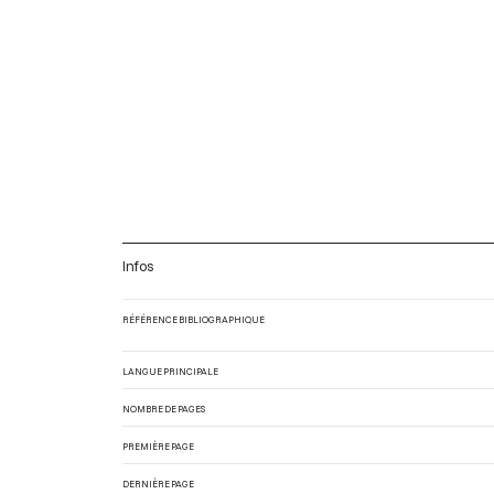
Infos
RÉFÉRENCE BIBLIOGRAPHIQUE
LANGUE PRINCIPALE
NOMBRE DE PAGES
PREMIÈRE PAGE
DERNIÈRE PAGE