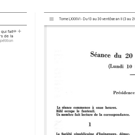
V
Tome LXXXVI - Du 13 au 30 ventôse an II (3 au 
i
s
qui fait
u
rs de la
a
pétition
l
i
s
e
u
r
M
i
r
a
d
o
r