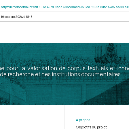
https://iiif.persee.fr/b0e2cf11-597c-427d-8ac7-68bcc0acf13b/6ea7523a-8d12-44a5-aa88-
10 octobre 2024 à 18:18
ée pour la valorisation de corpus textuels et ic
de recherche et des institutions documentaires.
À propos
Objectifs du projet