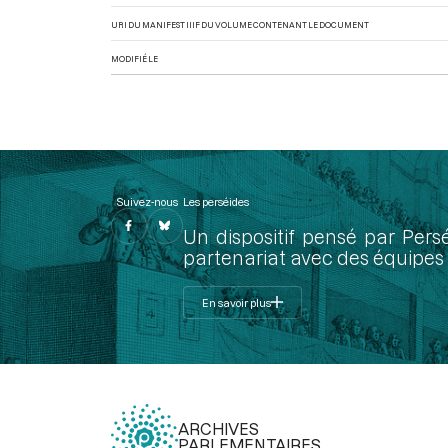
URI DU MANIFEST IIIF DU VOLUME CONTENANT LE DOCUMENT
MODIFIÉ LE
Suivez-nous
Les perséides
Un dispositif pensé par Pers
partenariat avec des équipes 
En savoir plus
ARCHIVES
PARLEMENTAIRES