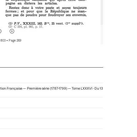
 803
• Page 269
ution Française — Première série (1787-1799) — Tome LXXXVI - Du 13