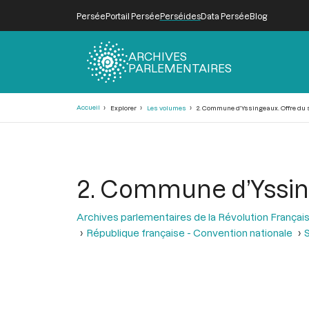
Persée
Portail Persée
Perséides
Data Persée
Blog
ARCHIVES
PARLEMENTAIRES
Fil
Accueil
Explorer
Les volumes
2. Commune d’Yssingeaux. Offre du 
d'Ariane
2. Commune d’Yssing
Archives parlementaires de la Révolution Françai
République française - Convention nationale
S