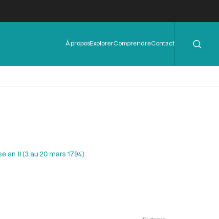
Rechercher
Menu
À propos
Explorer
Comprendre
Contact
de
l'en-
tête
 an II (3 au 20 mars 1794)