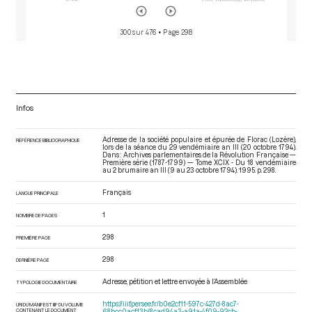
300 sur 476
• Page 298
Infos
Adresse de la société populaire et épurée de Florac (Lozère),
RÉFÉRENCE BIBLIOGRAPHIQUE
lors de la séance du 29 vendémiaire an III (20 octobre 1794).
Dans : Archives parlementaires de la Révolution Française —
Première série (1787-1799) — Tome XCIX - Du 18 vendémiaire
au 2 brumaire an III (9 au 23 octobre 1794)
. 1995. p. 298.
Français
LANGUE PRINCIPALE
1
NOMBRE DE PAGES
298
PREMIÈRE PAGE
298
DERNIÈRE PAGE
Adresse, pétition et lettre envoyée à l’Assemblée
TYPOLOGIE DOCUMENTAIRE
https://iiif.persee.fr/b0e2cf11-597c-427d-8ac7-
URI DU MANIFEST IIIF DU VOLUME
CONTENANT LE DOCUMENT
68bcc0acf13b/8cad94a3-a91a-4f09-92cb-