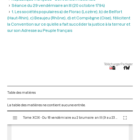
Séance du 29 vendémiaire an III (20 octobre 1794)
1. Les sociétés populaires a) de Florac (Lozère), b) de Belfort
(Haut-Rhin), c) Beaujeu (Rhône), d) et Compiègne (Oise), félicitent
la Convention sur ce qu’elle a fait succéder la justice à la terreur et
sur son Adresse au Peuple français
Télécharger
Partager
Table des matières
La table des matières ne contient aucune entrée.
V
Tome XCIX - Du 18 vendémiaire au 2 brumaire an III (9 au 23 octobre 1794)
i
s
u
a