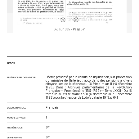
648 sur 835
• Page 641
Infos
Décret, présenté par le comité de liquidation, sur proposition
RÉFÉRENCE BIBLIOGRAPHIQUE
du ministre de l'Intérieur, accordant des pensions à divers
citoyens, lors de la séance du 28 frimaire an II (18 décembre
1793). Dans : Archives parlementaires de la Révolution
Française — Première série (1787-1799) — Tome LXXXI - Du 16
frimaire au 29 frimaire an II (6 décembre au 19 décembre
1793)
, sous la direction de Lodoïs Lataste. 1913. p. 641.
Français
LANGUE PRINCIPALE
1
NOMBRE DE PAGES
641
PREMIÈRE PAGE
641
DERNIÈRE PAGE