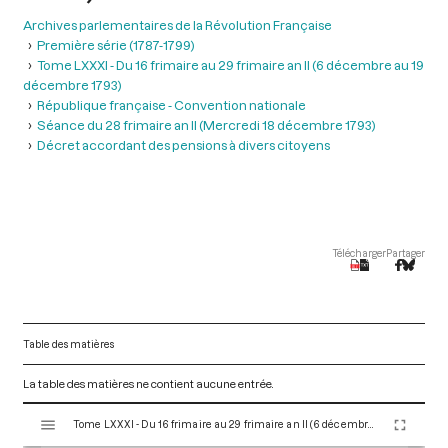
Archives parlementaires de la Révolution Française
Première série (1787-1799)
Tome LXXXI - Du 16 frimaire au 29 frimaire an II (6 décembre au 19
décembre 1793)
République française - Convention nationale
Séance du 28 frimaire an II (Mercredi 18 décembre 1793)
Décret accordant des pensions à divers citoyens
Télécharger
Partager
Table des matières
La table des matières ne contient aucune entrée.
V
Tome LXXXI - Du 16 frimaire au 29 frimaire an II (6 décembre au 19 décembre 1793)
i