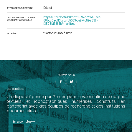
Décret
TYPOLOGIE DOCUMENTAIRE
https://iiif.persee.fr/b0e2cf11-597c-427d-8ac7-
URI DU MANIFEST IIIF DU VOLUME
CONTENANT LE DOCUMENT
68bcc0acf13b/bcfb5053-c42f-4c52-a338-
f3503bf7385b/manifest
11 octobre 2024 à 01:17
MODIFIÉ LE
Suivez-nous
Les perséides
Un dispositif pensé par Persée pour la valorisation de corpus
textuels et iconographiques numérisés construits en
partenariat avec des équipes de recherche et des institutions
documentaires.
En savoir plus