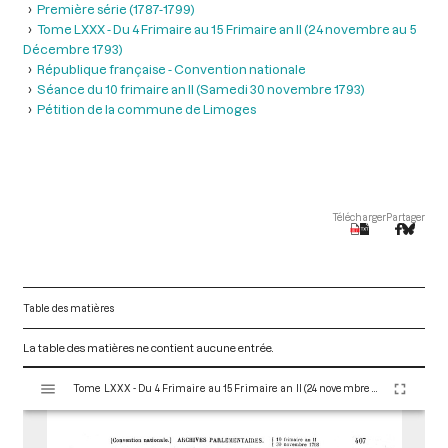
Première série (1787-1799)
Tome LXXX - Du 4 Frimaire au 15 Frimaire an II (24 novembre au 5
Décembre 1793)
République française - Convention nationale
Séance du 10 frimaire an II (Samedi 30 novembre 1793)
Pétition de la commune de Limoges
Télécharger
Partager
Table des matières
La table des matières ne contient aucune entrée.
V
Tome LXXX - Du 4 Frimaire au 15 Frimaire an II (24 novembre au 5 Décembre 1793)
i
s
u