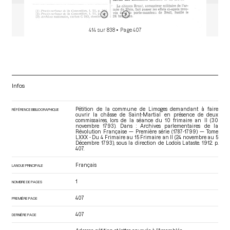
414 sur 838
• Page 407
Infos
Pétition de la commune de Limoges demandant à faire
RÉFÉRENCE BIBLIOGRAPHIQUE
ouvrir la châsse de Saint-Martial en présence de deux
commissaires, lors de la séance du 10 frimaire an II (30
novembre 1793). Dans : Archives parlementaires de la
Révolution Française — Première série (1787-1799) — Tome
LXXX - Du 4 Frimaire au 15 Frimaire an II (24 novembre au 5
Décembre 1793)
, sous la direction de Lodoïs Lataste. 1912. p.
407.
Français
LANGUE PRINCIPALE
1
NOMBRE DE PAGES
407
PREMIÈRE PAGE
407
DERNIÈRE PAGE