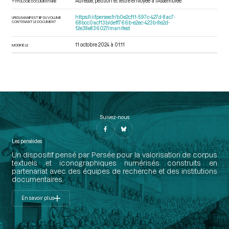
Adresse, pétition et lettre envoyée à l’Assemblée
TYPOLOGIE DOCUMENTAIRE
https://iiif.persee.fr/b0e2cf11-597c-427d-8ac7-
URI DU MANIFEST IIIF DU VOLUME
CONTENANT LE DOCUMENT
68bcc0acf13b/deff766b-e2ec-423b-8e2d-
12e38e836027/manifest
11 octobre 2024 à 01:11
MODIFIÉ LE
Suivez-nous
Les perséides
Un dispositif pensé par Persée pour la valorisation de corpus
textuels et iconographiques numérisés construits en
partenariat avec des équipes de recherche et des institutions
documentaires.
En savoir plus