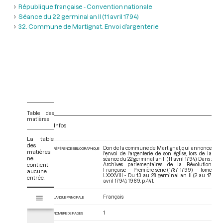
République française - Convention nationale
Séance du 22 germinal an II (11 avril 1794)
32. Commune de Martignat. Envoi d’argenterie
Table des
matières
Infos
La table
des
Don de la commune de Martignat, qui annonce
RÉFÉRENCE BIBLIOGRAPHIQUE
matières
l'envoi de l'argenterie de son église, lors de la
ne
séance du 22 germinal an II (11 avril 1794). Dans :
contient
Archives parlementaires de la Révolution
Française — Première série (1787-1799) — Tome
aucune
LXXXVIII - Du 13 au 28 germinal an II (2 au 17
entrée.
avril 1794)
. 1969. p. 441.
V
Français
Tome LXXXVIII - Du 13 au 28 germinal an II (2 au 17 avril 1794)
LANGUE PRINCIPALE
i
s
1
NOMBRE DE PAGES
u