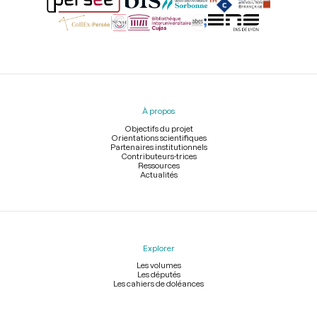
Menu
du
pied
À propos
de
page
Objectifs du projet
Orientations scientifiques
Partenaires institutionnels
Contributeurs-trices
Ressources
Actualités
Explorer
Les volumes
Les députés
Les cahiers de doléances