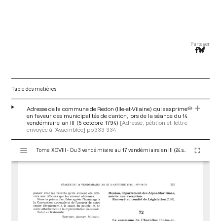
Partager
Table des matières
Adresse de la commune de Redon (Ille-et-Vilaine) qui s’exprime
en faveur des municipalités de canton, lors de la séance du 14
vendémiaire an III (5 octobre 1794)
[Adresse, pétition et lettre
envoyée à l’Assemblée]
pp.333-334
V
Tome XCVIII - Du 3 vendémiaire au 17 vendémiaire an III (24 septembre au 8 octobre 1794)
i
s
u
a
l
i
s
e