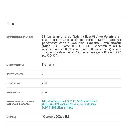
Infos
73. La commune de Redon (Ille-et-Vilaine) s’exprime en
RÉFÉRENCE BIBLIOGRAPHIQUE
faveur des municipalités de canton. Dans : Archives
parlementaires de la Révolution Française — Première série
(1787-1799) — Tome XCVIII - Du 3 vendémiaire au 17
vendémiaire an III (24 septembre au 8 octobre 1794)
, sous la
direction de Raymonde Monnier et Françoise Brunel. 1994.
pp. 333-334.
Français
LANGUE PRINCIPALE
2
NOMBRE DE PAGES
333
PREMIÈRE PAGE
334
DERNIÈRE PAGE
https://iiif.persee.fr/b0e2cf11-597c-427d-8ac7-
URI DU MANIFEST IIIF DU VOLUME
CONTENANT LE DOCUMENT
68bcc0acf13b/40b6c3bf-44db-4c4f-8c06-
7c9791982fd2/manifest
10 octobre 2024 à 18:31
MODIFIÉ LE