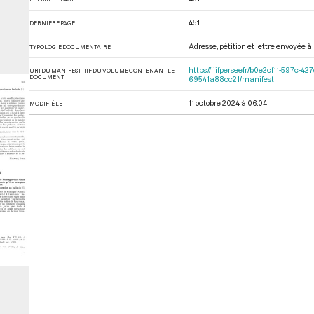
451
DERNIÈRE PAGE
Adresse, pétition et lettre envoyée 
TYPOLOGIE DOCUMENTAIRE
https://iiif.persee.fr/b0e2cf11-597
URI DU MANIFEST IIIF DU VOLUME CONTENANT LE
DOCUMENT
69541a88cc21/manifest
11 octobre 2024 à 06:04
MODIFIÉ LE