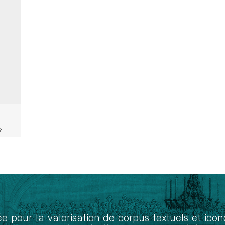
51
ée pour la valorisation de corpus textuels et ic