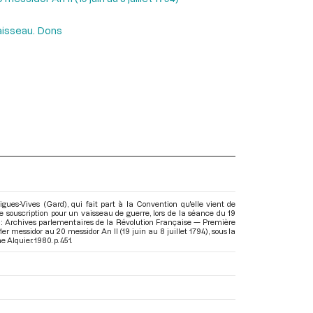
vaisseau. Dons
igues-Vives (Gard), qui fait part à la Convention qu'elle vient de
une souscription pour un vaisseau de guerre, lors de la séance du 19
ns : Archives parlementaires de la Révolution Française — Première
er messidor au 20 messidor An II (19 juin au 8 juillet 1794)
, sous la
 Alquier. 1980. p. 451.