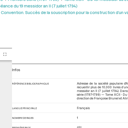
éance du 19 messidor an II (7 juillet 1794)
la Convention. Succès de la souscription pour la construction d’un 
Infos
Adresse de la société populaire d'A
RÉFÉRENCE BIBLIOGRAPHIQUE
recueillir plus de 10,000 livres d’
messidor an II (7 juillet 1794). Da
série (1787-1799) — Tome XCII - Du 1
direction de Françoise Brunel et Aline
Français
LANGUE PRINCIPALE
1
NOMBRE DE PAGES
451
PREMIÈRE PAGE