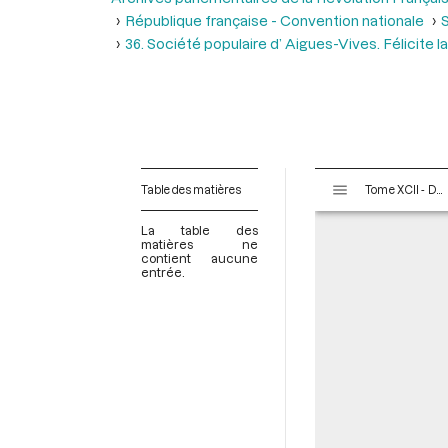
République française - Convention nationale
S
36. Société populaire d’ Aigues-Vives. Félicite 
V
Table des matières
Tome XCII - Du 1er messidor au 20 messidor An II (19 juin au 8 juillet 1794)
i
s
La table des
u
matières ne
contient aucune
a
entrée.
l
i
s
e
u
r
M
i