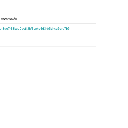
à l’Assemblée
c-427d-8ac7-68bcc0acf13b/5bc4e6d3-b2b1-4a9a-b7b2-