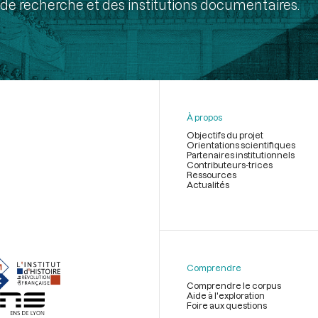
de recherche et des institutions documentaires.
À propos
Objectifs du projet
Orientations scientifiques
Partenaires institutionnels
Contributeurs-trices
Ressources
Actualités
Menu
du
pied
de
Comprendre
page
Comprendre le corpus
Aide à l'exploration
Foire aux questions