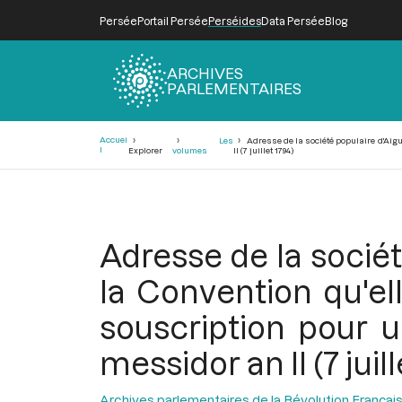
Persée
Portail Persée
Perséides
Data Persée
Blog
ARCHIVES
PARLEMENTAIRES
Fil
Accuei
Les
Adresse de la société populaire d'Aigue
d'Ariane
l
Explorer
volumes
II (7 juillet 1794)
Adresse de la société
la Convention qu'ell
souscription pour u
messidor an II (7 juill
Archives parlementaires de la Révolution Françai