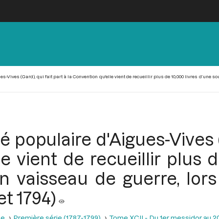
s-Vives (Gard), qui fait part à la Convention qu'elle vient de recueillir plus de 10,000 livres d’une
 populaire d'Aigues-Vives (
e vient de recueillir plus d
n vaisseau de guerre, lor
et 1794)
se
Première série (1787-1799)
Tome XCII - Du 1er messidor au 20 m