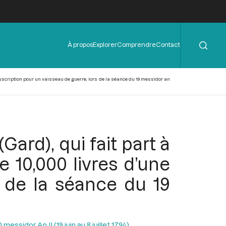
Rechercher
Menu
À propos
Explorer
Comprendre
Contact
de
l'en-
tête
 souscription pour un vaisseau de guerre, lors de la séance du 19 messidor an
Gard), qui fait part à
e 10,000 livres d’une
s de la séance du 19
essidor An II (19 juin au 8 juillet 1794)