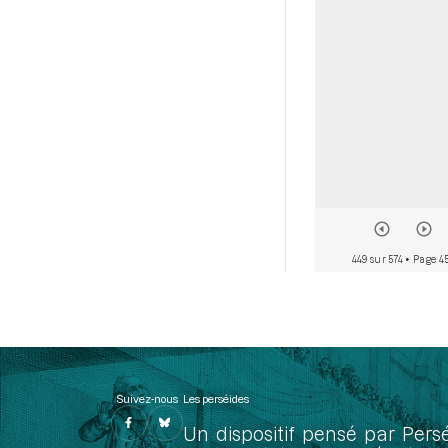
449 sur 574
• Page 4
Suivez-nous
Les perséides
Un dispositif pensé par Pers