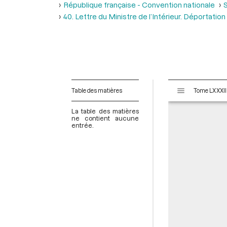
République française - Convention nationale
S
40. Lettre du Ministre de l’Intérieur. Déportati
V
Table des matières
i
s
La table des matières
u
ne contient aucune
entrée.
a
l
i
s
e
u
r
M
i
r