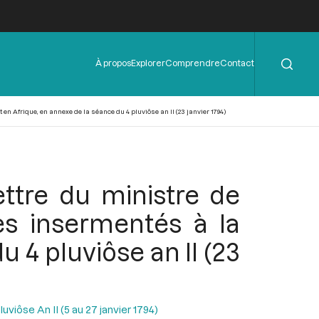
Rechercher
Menu
À propos
Explorer
Comprendre
Contact
de
l'en-
tête
 en Afrique, en annexe de la séance du 4 pluviôse an II (23 janvier 1794)
ttre du ministre de
res insermentés à la
 4 pluviôse an II (23
uviôse An II (5 au 27 janvier 1794)