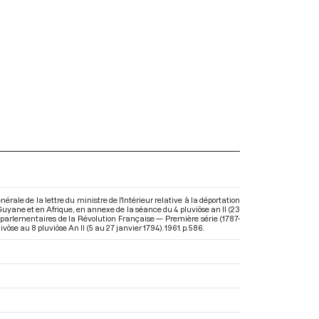
rale de la lettre du ministre de l'Intérieur relative à la déportation
Guyane et en Afrique, en annexe de la séance du 4 pluviôse an II (23
s parlementaires de la Révolution Française — Première série (1787-
ivôse au 8 pluviôse An II (5 au 27 janvier 1794)
. 1961. p. 586.