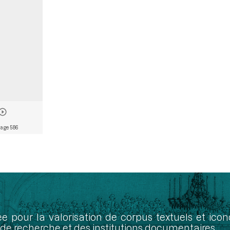
age 586
ée pour la valorisation de corpus textuels et ic
de recherche et des institutions documentaires.