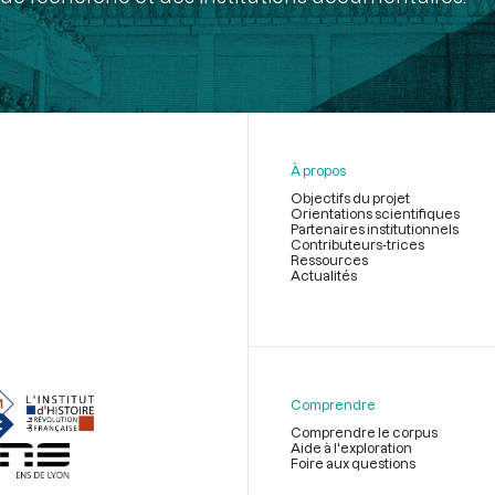
À propos
Objectifs du projet
Orientations scientifiques
Partenaires institutionnels
Contributeurs-trices
Ressources
Actualités
Menu
du
pied
de
Comprendre
page
Comprendre le corpus
Aide à l'exploration
Foire aux questions