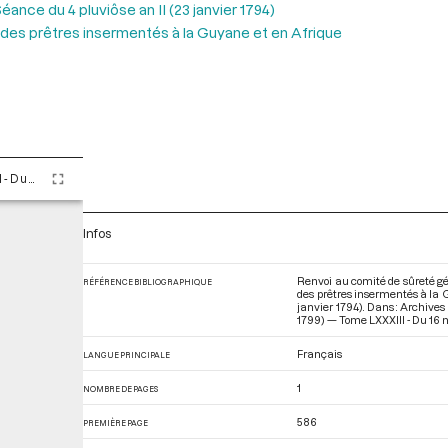
éance du 4 pluviôse an II (23 janvier 1794)
on des prêtres insermentés à la Guyane et en Afrique
Tome LXXXIII - Du 16 nivôse au 8 pluviôse An II (5 au 27 janvier 1794)
Infos
Renvoi au comité de sûreté géné
RÉFÉRENCE BIBLIOGRAPHIQUE
des prêtres insermentés à la 
janvier 1794). Dans : Archive
1799) — Tome LXXXIII - Du 16 n
Français
LANGUE PRINCIPALE
1
NOMBRE DE PAGES
586
PREMIÈRE PAGE