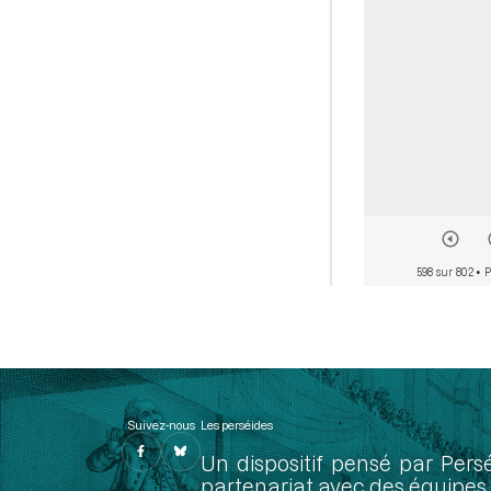
598 sur 802
• P
Suivez-nous
Les perséides
Un dispositif pensé par Pers
partenariat avec des équipes 