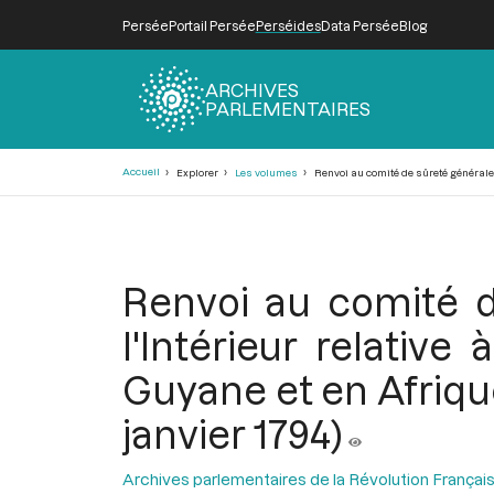
Persée
Portail Persée
Perséides
Data Persée
Blog
ARCHIVES
PARLEMENTAIRES
Fil
Accueil
Explorer
Les volumes
Renvoi au comité de sûreté générale d
d'Ariane
Renvoi au comité d
l'Intérieur relativ
Guyane et en Afrique
janvier 1794)
Archives parlementaires de la Révolution Françai