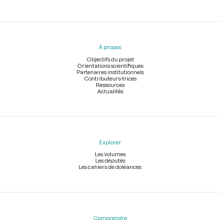
Menu
du
pied
À propos
de
page
Objectifs du projet
Orientations scientifiques
Partenaires institutionnels
Contributeurs-trices
Ressources
Actualités
Explorer
Les volumes
Les députés
Les cahiers de doléances
Comprendre