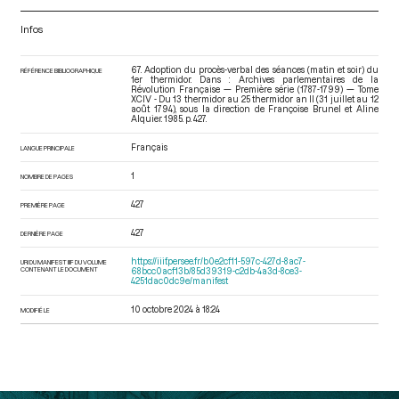
Infos
67. Adoption du procès-verbal des séances (matin et soir) du
RÉFÉRENCE BIBLIOGRAPHIQUE
1er thermidor. Dans : Archives parlementaires de la
Révolution Française — Première série (1787-1799) — Tome
XCIV - Du 13 thermidor au 25 thermidor an II (31 juillet au 12
août 1794)
, sous la direction de Françoise Brunel et Aline
Alquier. 1985. p. 427.
Français
LANGUE PRINCIPALE
1
NOMBRE DE PAGES
427
PREMIÈRE PAGE
427
DERNIÈRE PAGE
https://iiif.persee.fr/b0e2cf11-597c-427d-8ac7-
URI DU MANIFEST IIIF DU VOLUME
CONTENANT LE DOCUMENT
68bcc0acf13b/85d39319-c2db-4a3d-8ce3-
4251dac0dc9e/manifest
10 octobre 2024 à 18:24
MODIFIÉ LE