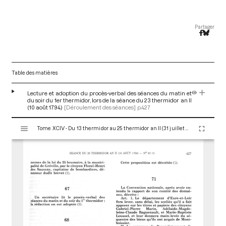
Partager
Table des matières
Lecture et adoption du procès-verbal des séances du matin et
du soir du 1er thermidor, lors de la séance du 23 thermidor an II
(10 août 1794)
[Déroulement des séances]
p.427
V
Tome XCIV - Du 13 thermidor au 25 thermidor an II (31 juillet au 12 août 1794)
i
s
u
a
l
i
s
e
u
r