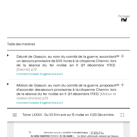
Partager
Table des matières
Décret de Gossuin, au nom du comité de la guerre, accordant
un secours provisoire de 600 livres à la citoyenne Chemin, lors
de la séance du 1er nivôse an II (21 décembre 1793)
[Décret]
p.72
Constant Joseph Eugène Gossuin
Motion de Gossuin, au nom du comité de la guerre, proposant
d'accorder des secours provisoires à la citoyenne Chemin, lors
de la séance du 1er nivôse an II (21 décembre 1793)
[Motion et
motion d'ordre]
p.72
Constant Joseph Eugène Gossuin
V
Tome LXXXII - Du 30 frimaire au 15 nivôse an II (20 Décembre 1793 au 4 Janvier 1794)
i
s
u
a