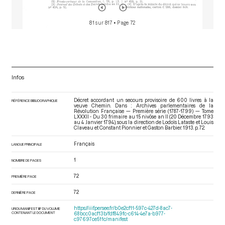
81 sur 817
• Page 72
Infos
Décret accordant un secours provisoire de 600 livres à la
RÉFÉRENCE BIBLIOGRAPHIQUE
veuve Chemin. Dans : Archives parlementaires de la
Révolution Française — Première série (1787-1799) — Tome
LXXXII - Du 30 frimaire au 15 nivôse an II (20 Décembre 1793
au 4 Janvier 1794)
, sous la direction de Lodoïs Lataste et Louis
Claveau et Constant Pionnier et Gaston Barbier. 1913. p. 72.
Français
LANGUE PRINCIPALE
1
NOMBRE DE PAGES
72
PREMIÈRE PAGE
72
DERNIÈRE PAGE
https://iiif.persee.fr/b0e2cf11-597c-427d-8ac7-
URI DU MANIFEST IIIF DU VOLUME
CONTENANT LE DOCUMENT
68bcc0acf13b/fdf849fc-c614-4e7a-b977-
c97697ce511c/manifest