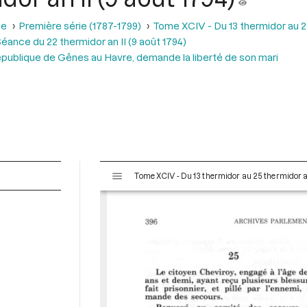
se
Première série (1787-1799)
Tome XCIV - Du 13 thermidor au 25 t
éance du 22 thermidor an II (9 août 1794)
 République de Gênes au Havre, demande la liberté de son mari
V
Tome XCIV - Du 13 thermidor au 25 thermidor an I
i
s
u
a
l
i
s
e
u