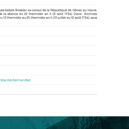
ues-Isidore Brossier, ex-consul de la République de Gênes au Havre,
de la séance du 22 thermidor an II (9 août 1794). Dans : Archives
13 thermidor au 25 thermidor an II (31 juillet au 12 août 1794)
, sous
4251dac0dc9e/manifest