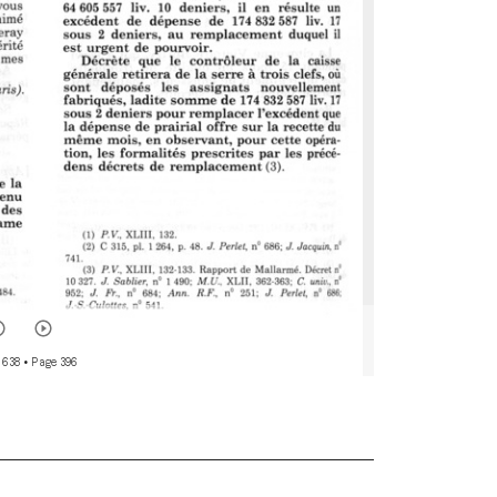
 638
• Page 396