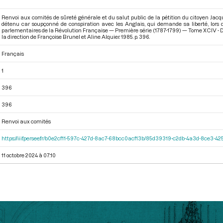
Renvoi aux comités de sûreté générale et du salut public de la pétition du citoyen Jacq
détenu car soupçonné de conspiration avec les Anglais, qui demande sa liberté, lors 
parlementaires de la Révolution Française — Première série (1787-1799) — Tome XCIV - Du 
la direction de Françoise Brunel et Aline Alquier. 1985. p. 396.
Français
1
396
396
Renvoi aux comités
https://iiif.persee.fr/b0e2cf11-597c-427d-8ac7-68bcc0acf13b/85d39319-c2db-4a3d-8ce3-
11 octobre 2024 à 07:10