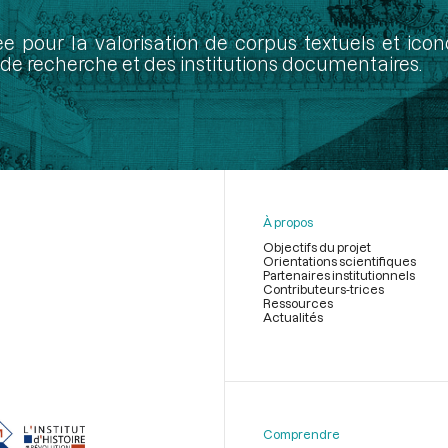
ée pour la valorisation de corpus textuels et ic
de recherche et des institutions documentaires.
À propos
Objectifs du projet
Orientations scientifiques
Partenaires institutionnels
Contributeurs-trices
Ressources
Actualités
Menu
du
pied
de
Comprendre