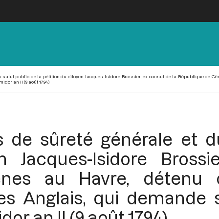
 salut public de la pétition du citoyen Jacques-Isidore Brossier, ex-consul de la République de G
idor an II (9 août 1794)
 de sûreté générale et du
n Jacques-Isidore Brossi
ênes au Havre, détenu 
es Anglais, qui demande sa
or an II (9 août 1794)