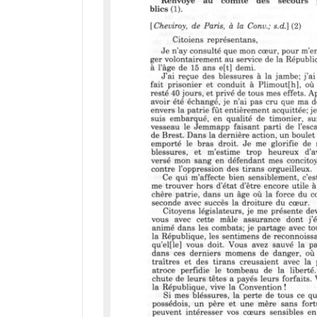
r
M
i
r
a
d
o
r