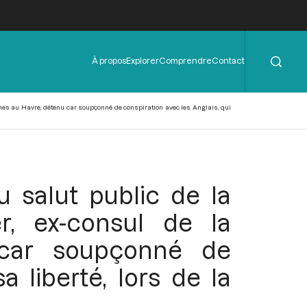
Rechercher
Menu
À propos
Explorer
Comprendre
Contact
de
l'en-
tête
ênes au Havre, détenu car soupçonné de conspiration avec les Anglais, qui
 salut public de la
er, ex-consul de la
car soupçonné de
 liberté, lors de la