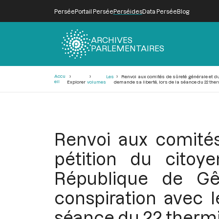
Persée
Portail Persée
Perséides
Data Persée
Blog
ARCHIVES
PARLEMENTAIRES
Fil
Accu
Les
Renvoi aux comités de sûreté générale et du
d'Ariane
eil
Explorer
volumes
demande sa liberté, lors de la séance du 22 therm
Renvoi aux comités
pétition du citoye
République de G
conspiration avec l
séance du 22 thermid