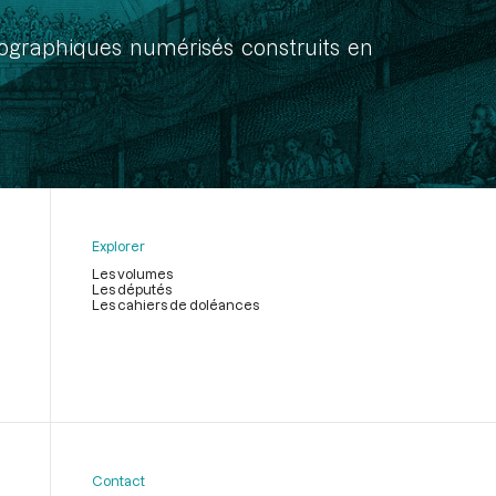
onographiques numérisés construits en
Explorer
Les volumes
Les députés
Les cahiers de doléances
Contact