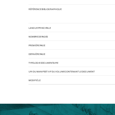
RÉFÉRENCE BIBLIOGRAPHIQUE
LANGUE PRINCIPALE
NOMBRE DE PAGES
PREMIÈRE PAGE
DERNIÈRE PAGE
TYPOLOGIE DOCUMENTAIRE
URI DU MANIFEST IIIF DU VOLUME CONTENANT LE DOCUMENT
MODIFIÉ LE