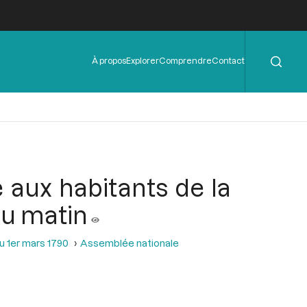
Rechercher
Menu
À propos
Explorer
Comprendre
Contact
de
l'en-
tête
e aux habitants de la
au matin
u 1er mars 1790
Assemblée nationale