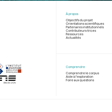
À propos
Objectifs du projet
Orientations scientifiques
Partenaires institutionnels
Contributeurs-trices
Ressources
Actualités
Menu
du
pied
de
Comprendre
page
Comprendre le corpus
Aide à l'exploration
Foire aux questions