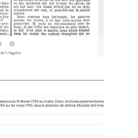
 817
• Page 614
a séance du 16 février 1790 au matin. Dans : Archives parlementaires
789 au 1er mars 1790
, sous la direction de Jérôme Mavidal et Emile