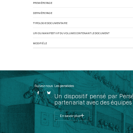
PREMIÈRE PAGE
DERNIÈRE PAGE
TYPOLOGIE DOCUMENTAIRE
URI DU MANIFEST IIIF DU VOLUME CONTENANT LE DOCUMENT
MODIFIÉ LE
Suivez-nous
Les perséides
Un dispositif pensé par Pers
partenariat avec des équipes 
En savoir plus