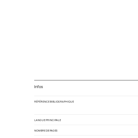
Infos
RÉFÉRENCE BIBLIOGRAPHIQUE
LANGUE PRINCIPALE
NOMBRE DE PAGES