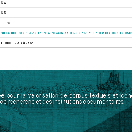
614
615
Lettre
https://iiif.persee.fr/b0e2cf11-597c-427d-8ac7-68bcc0acf13b/a8ac16ec-91fc-4bcc-9f1e-be
11 octobre 2024 à 08:55
ée pour la valorisation de corpus textuels et ic
de recherche et des institutions documentaires.