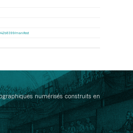
6b942b8399/manifest
onographiques numérisés construits en