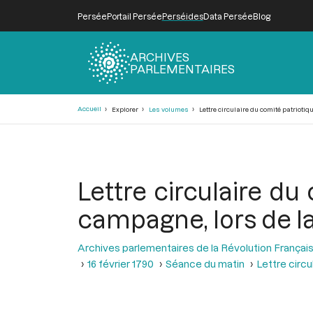
Persée
Portail Persée
Perséides
Data Persée
Blog
ARCHIVES
PARLEMENTAIRES
Fil
Accueil
Explorer
Les volumes
Lettre circulaire du comité patriotiq
d'Ariane
Lettre circulaire du
campagne, lors de la
Archives parlementaires de la Révolution Françai
16 février 1790
Séance du matin
Lettre circu