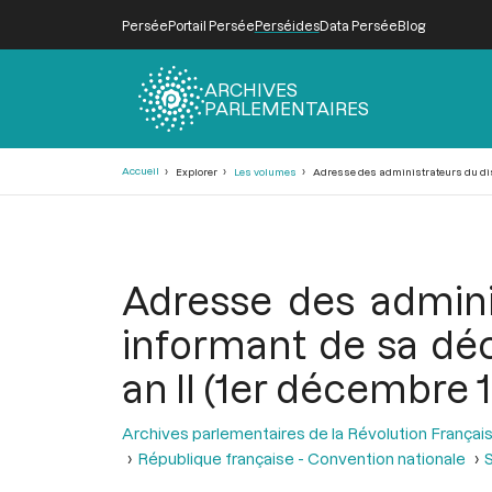
Persée
Portail Persée
Perséides
Data Persée
Blog
ARCHIVES
PARLEMENTAIRES
Fil
Accueil
Explorer
Les volumes
Adresse des administrateurs du distr
d'Ariane
Adresse des adminis
informant de sa déch
an II (1er décembre 
Archives parlementaires de la Révolution Françai
République française - Convention nationale
S