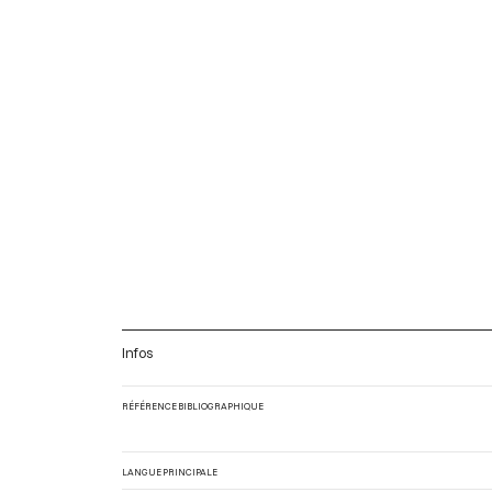
Infos
RÉFÉRENCE BIBLIOGRAPHIQUE
LANGUE PRINCIPALE