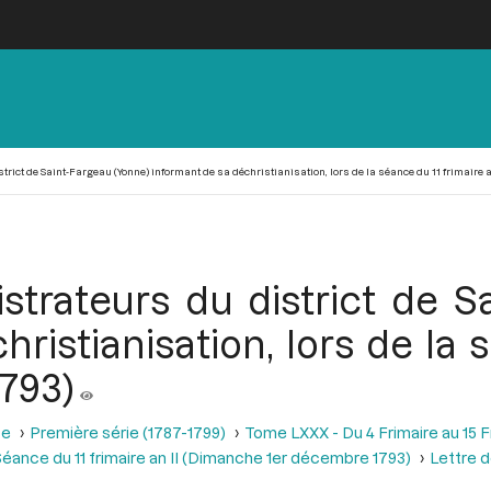
ict de Saint-Fargeau (Yonne) informant de sa déchristianisation, lors de la séance du 11 frimaire an
trateurs du district de S
ristianisation, lors de la 
1793)
se
Première série (1787-1799)
Tome LXXX - Du 4 Frimaire au 15 
éance du 11 frimaire an II (Dimanche 1er décembre 1793)
Lettre d