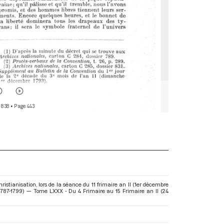
 838
• Page 443
stianisation, lors de la séance du 11 frimaire an II (1er décembre
1787-1799) — Tome LXXX - Du 4 Frimaire au 15 Frimaire an II (24