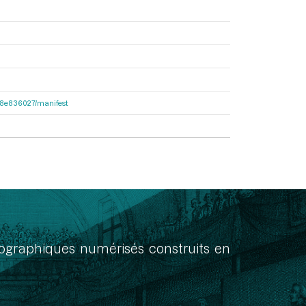
2e38e836027/manifest
onographiques numérisés construits en