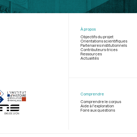
À propos
Objectifs du projet
Orientations scientifiques
Partenaires institutionnels
Contributeurs-trices
Ressources
Actualités
Menu
du
pied
de
Comprendre
page
Comprendre le corpus
Aide à l'exploration
Foire aux questions