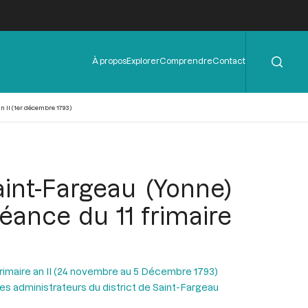
Rechercher
Menu
À propos
Explorer
Comprendre
Contact
de
l'en-
tête
 II (1er décembre 1793)
aint-Fargeau (Yonne)
séance du 11 frimaire
Frimaire an II (24 novembre au 5 Décembre 1793)
es administrateurs du district de Saint-Fargeau