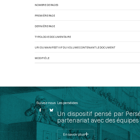
NOMBRE DE PAGES
PREMIÈRE PAGE
DERNIÈRE PAGE
TYPOLOGIE DOCUMENTAIRE
URI DU MANIFEST IIIF DU VOLUME CONTENANT LE DOCUMENT
MODIFIÉ LE
Suivez-nous
Les perséides
Un dispositif pensé par Pers
partenariat avec des équipes 
En savoir plus