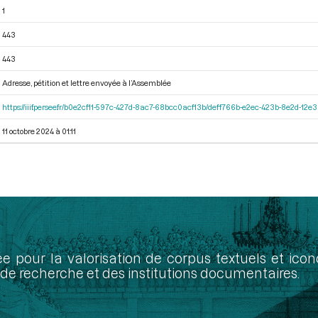
1
443
443
Adresse, pétition et lettre envoyée à l’Assemblée
https://iiif.persee.fr/b0e2cf11-597c-427d-8ac7-68bcc0acf13b/deff766b-e2ec-423b-8e2d-1
11 octobre 2024 à 01:11
ée pour la valorisation de corpus textuels et ic
de recherche et des institutions documentaires.