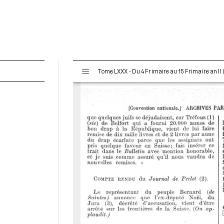
V
Tome LXXX - Du 4 Frimaire au 15 Frimaire an I
i
s
u
a
l
i
s
e
u
r
M
i
r
a
d