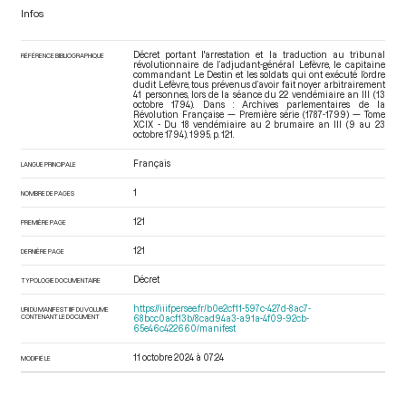
Infos
Décret portant l'arrestation et la traduction au tribunal
RÉFÉRENCE BIBLIOGRAPHIQUE
révolutionnaire de l’adjudant-général Lefèvre, le capitaine
commandant Le Destin et les soldats qui ont exécuté l’ordre
dudit Lefèvre, tous prévenus d’avoir fait noyer arbitrairement
41 personnes, lors de la séance du 22 vendémiaire an III (13
octobre 1794). Dans : Archives parlementaires de la
Révolution Française — Première série (1787-1799) — Tome
XCIX - Du 18 vendémiaire au 2 brumaire an III (9 au 23
octobre 1794)
. 1995. p. 121.
Français
LANGUE PRINCIPALE
1
NOMBRE DE PAGES
121
PREMIÈRE PAGE
121
DERNIÈRE PAGE
Décret
TYPOLOGIE DOCUMENTAIRE
https://iiif.persee.fr/b0e2cf11-597c-427d-8ac7-
URI DU MANIFEST IIIF DU VOLUME
CONTENANT LE DOCUMENT
68bcc0acf13b/8cad94a3-a91a-4f09-92cb-
65e46c422660/manifest
11 octobre 2024 à 07:24
MODIFIÉ LE