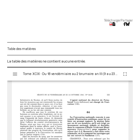
Télécharger
Partager
Table des matières
La table des matières ne contient aucune entrée.
V
Tome XCIX - Du 18 vendémiaire au 2 brumaire an III (9 au 23 octobre 1794)
i
s
u
a
l
i
s
e
u
r
M