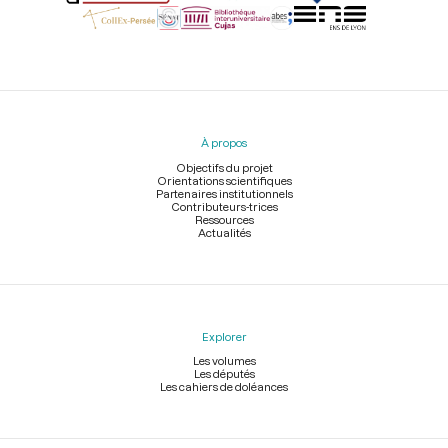
Menu
du
pied
À propos
de
page
Objectifs du projet
Orientations scientifiques
Partenaires institutionnels
Contributeurs-trices
Ressources
Actualités
Explorer
Les volumes
Les députés
Les cahiers de doléances