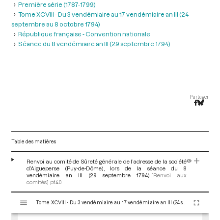
Première série (1787-1799)
Tome XCVIII - Du 3 vendémiaire au 17 vendémiaire an III (24
septembre au 8 octobre 1794)
République française - Convention nationale
Séance du 8 vendémiaire an III (29 septembre 1794)
Partager
Table des matières
Renvoi au comité de Sûreté générale de l’adresse de la société
d’Aigueperse (Puy-de-Dôme), lors de la séance du 8
vendémiaire an III (29 septembre 1794)
[Renvoi aux
comités]
p.140
V
Tome XCVIII - Du 3 vendémiaire au 17 vendémiaire an III (24 septembre au 8 octobre 1794)
i
s