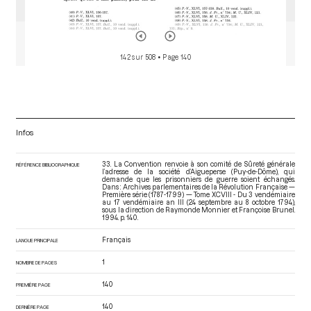
142 sur 508
• Page 140
Infos
33. La Convention renvoie à son comité de Sûreté générale
RÉFÉRENCE BIBLIOGRAPHIQUE
l’adresse de la société d’Aigueperse (Puy-de-Dôme), qui
demande que les prisonniers de guerre soient échangés.
Dans : Archives parlementaires de la Révolution Française —
Première série (1787-1799) — Tome XCVIII - Du 3 vendémiaire
au 17 vendémiaire an III (24 septembre au 8 octobre 1794)
,
sous la direction de Raymonde Monnier et Françoise Brunel.
1994. p. 140.
Français
LANGUE PRINCIPALE
1
NOMBRE DE PAGES
140
PREMIÈRE PAGE
140
DERNIÈRE PAGE