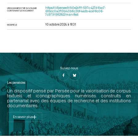
https://iiif.persee.fr/b0e2cf11-597c-427d-8ac7-
URI DU MANIFEST IIIF DU VOLUME
CONTENANT LE DOCUMENT
68bcc0acf13b/40b6c3bf-44db-4c4f-8c06-
7c9791982fd2/manifest
10 octobre 2024 à 18:31
MODIFIÉ LE
Suivez-nous
Les perséides
Un dispositif pensé par Persée pour la valorisation de corpus
textuels et iconographiques numérisés construits en
partenariat avec des équipes de recherche et des institutions
documentaires.
En savoir plus