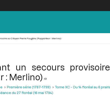
isoire au Citoyen Pierre Fougère. (Rapporteur : Merlino)
nt un secours provisoir
 : Merlino)
se
Première série (1787-1799)
Tome XC - Du 14 floréal au 6 prairia
éance du 27 floréal (16 mai 1794)