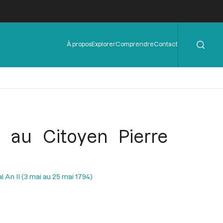
Rechercher
Menu
À propos
Explorer
Comprendre
Contact
de
l'en-
tête
e au Citoyen Pierre
l An II (3 mai au 25 mai 1794)