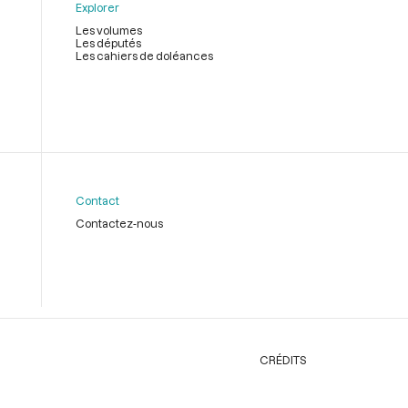
Explorer
Les volumes
Les députés
Les cahiers de doléances
Contact
Contactez-nous
CRÉDITS