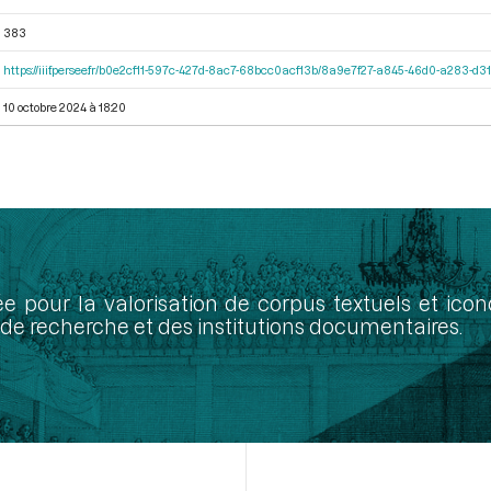
383
https://iiif.persee.fr/b0e2cf11-597c-427d-8ac7-68bcc0acf13b/8a9e7f27-a845-46d0-a283-d
10 octobre 2024 à 18:20
ée pour la valorisation de corpus textuels et ic
de recherche et des institutions documentaires.