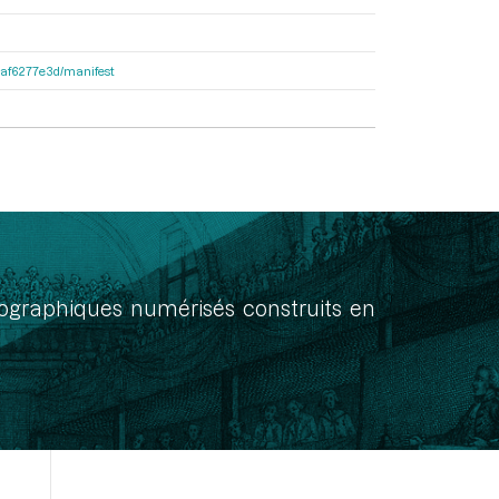
31af6277e3d/manifest
onographiques numérisés construits en