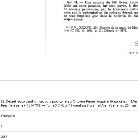
383 sur
52. Décret accordant un secours provisoire au Citoyen Pierre Fougère. (Rapporteur : Mer
Première série (1787-1799) — Tome XC - Du 14 floréal au 6 prairial An II (3 mai au 25 mai 
Français
1
383