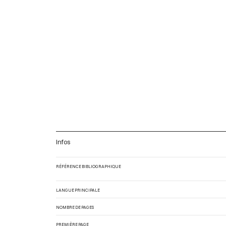
Infos
RÉFÉRENCE BIBLIOGRAPHIQUE
LANGUE PRINCIPALE
NOMBRE DE PAGES
PREMIÈRE PAGE