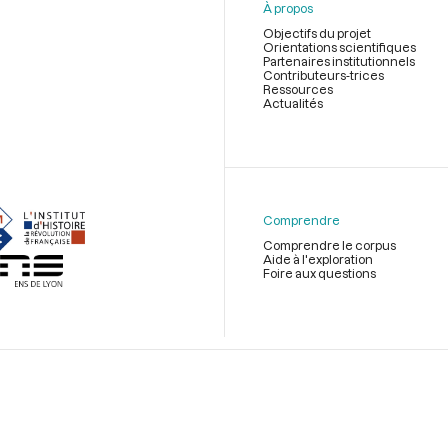
À propos
Objectifs du projet
Orientations scientifiques
Partenaires institutionnels
Contributeurs-trices
Ressources
Actualités
Menu
du
pied
de
Comprendre
page
Comprendre le corpus
Aide à l'exploration
Foire aux questions