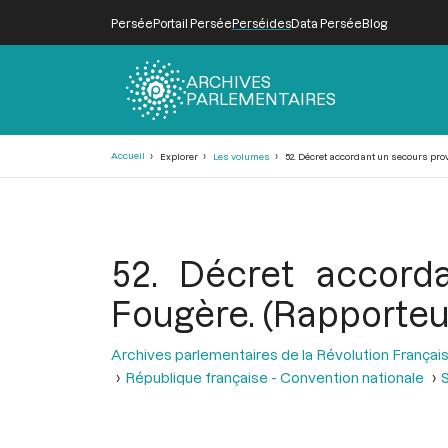
Persée
Portail Persée
Perséides
Data Persée
Blog
ARCHIVES
PARLEMENTAIRES
Fil
Accueil
Explorer
Les volumes
52. Décret accordant un secours prov
d'Ariane
52. Décret accorda
Fougère. (Rapporteur
Archives parlementaires de la Révolution Françai
République française - Convention nationale
S