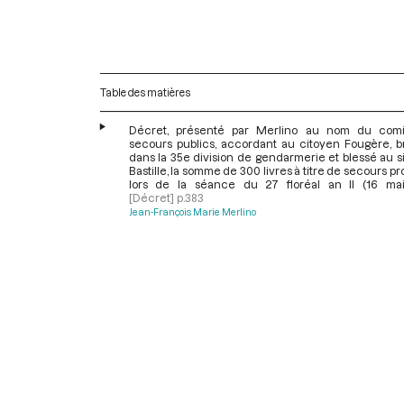
Table des matières
Décret, présenté par Merlino au nom du com
secours publics, accordant au citoyen Fougère, br
dans la 35e division de gendarmerie et blessé au 
Bastille, la somme de 300 livres à titre de secours pro
lors de la séance du 27 floréal an II (16 mai
[Décret]
p.383
Jean-François Marie Merlino