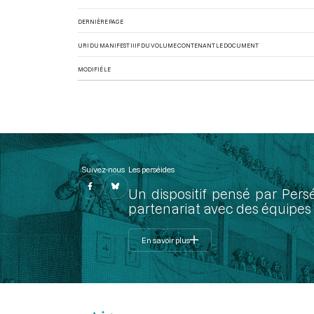
DERNIÈRE PAGE
URI DU MANIFEST IIIF DU VOLUME CONTENANT LE DOCUMENT
MODIFIÉ LE
Suivez-nous
Les perséides
Un dispositif pensé par Pers
partenariat avec des équipes 
En savoir plus