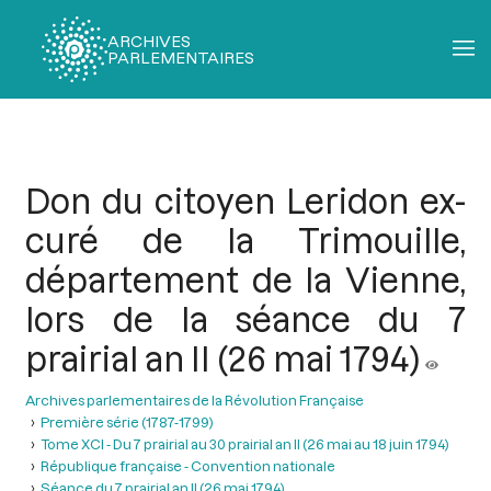
ARCHIVES
PARLEMENTAIRES
Fil
d'Ariane
Don du citoyen Leridon ex-
curé de la Trimouille,
département de la Vienne,
lors de la séance du 7
prairial an II (26 mai 1794)
Archives parlementaires de la Révolution Française
Première série (1787-1799)
Tome XCI - Du 7 prairial au 30 prairial an II (26 mai au 18 juin 1794)
République française - Convention nationale
Séance du 7 prairial an II (26 mai 1794)