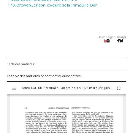
10. Citoyen Leridon, ex-curé de la Trimouille. Don
Télécharger
Partager
Table des matières
La table des matières ne contient aucune entrée.
V
Tome XCI - Du 7 prairial au 30 prairial an II (26 mai au 18 juin 1794)
i
s
u
a
l
i
s
e