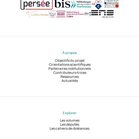
Menu
du
pied
À propos
de
page
Objectifs du projet
Orientations scientifiques
Partenaires institutionnels
Contributeurs-trices
Ressources
Actualités
Explorer
Les volumes
Les députés
Les cahiers de doléances