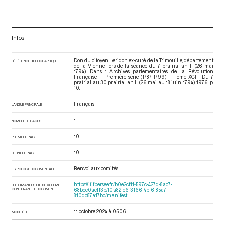
Infos
Don du citoyen Leridon ex-curé de la Trimouille, département
RÉFÉRENCE BIBLIOGRAPHIQUE
de la Vienne, lors de la séance du 7 prairial an II (26 mai
1794). Dans : Archives parlementaires de la Révolution
Française — Première série (1787-1799) — Tome XCI - Du 7
prairial au 30 prairial an II (26 mai au 18 juin 1794)
. 1976. p.
10.
Français
LANGUE PRINCIPALE
1
NOMBRE DE PAGES
10
PREMIÈRE PAGE
10
DERNIÈRE PAGE
Renvoi aux comités
TYPOLOGIE DOCUMENTAIRE
https://iiif.persee.fr/b0e2cf11-597c-427d-8ac7-
URI DU MANIFEST IIIF DU VOLUME
CONTENANT LE DOCUMENT
68bcc0acf13b/f0a82fc6-3166-4bf6-85a7-
810dc87a17bc/manifest
11 octobre 2024 à 05:06
MODIFIÉ LE