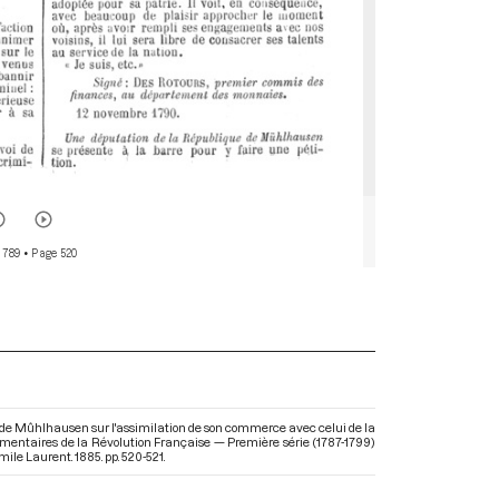
 789
• Page 520
 de Mûhlhausen sur l'assimilation de son commerce avec celui de la
lementaires de la Révolution Française — Première série (1787-1799)
mile Laurent. 1885. pp. 520-521.