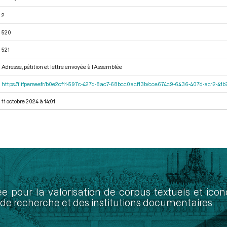
2
520
521
Adresse, pétition et lettre envoyée à l’Assemblée
https://iiif.persee.fr/b0e2cf11-597c-427d-8ac7-68bcc0acf13b/cce674c9-6436-407d-ac12-4
11 octobre 2024 à 14:01
ée pour la valorisation de corpus textuels et ic
de recherche et des institutions documentaires.