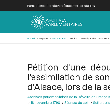
Persée
Portail Persée
Perséides
Data Persée
Blog
ARCHIVES
PARLEMENTAIRES
Fil
Accueil
Explorer
Les volumes
Pétition d'une députation de la Répu
d'Ariane
Pétition d'une dép
l'assimilation de s
d'Alsace, lors de la
Archives parlementaires de la Révolution Françai
18 novembre 1790
Séance du soir
Suite de l