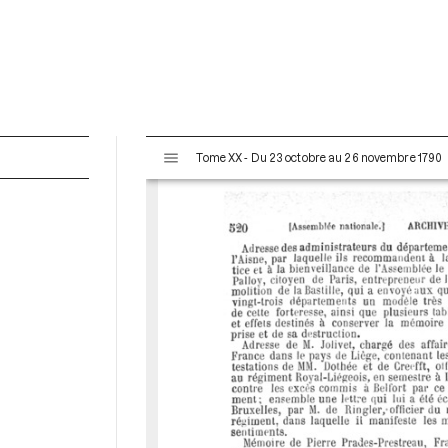
V
Tome XX - Du 23 octobre au 26 novembre 1790
i
s
u
a
l
i
s
e
u
r
M
i
r
a