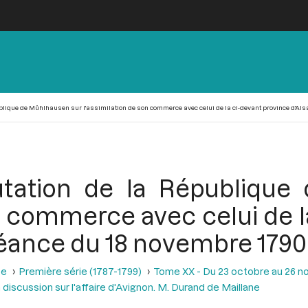
blique de Mûhlhausen sur l'assimilation de son commerce avec celui de la ci-devant province d'Alsa
utation de la Républiqu
on commerce avec celui de l
 séance du 18 novembre 1790
se
Première série (1787-1799)
Tome XX - Du 23 octobre au 26 
a discussion sur l'affaire d'Avignon. M. Durand de Maillane