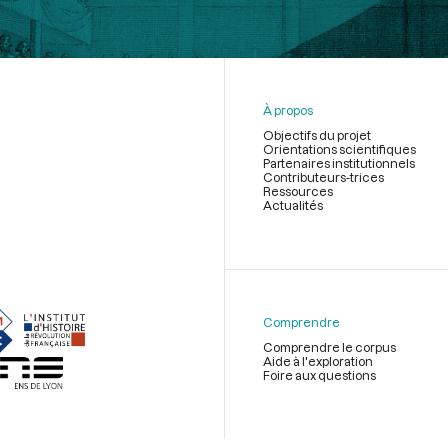
À propos
Objectifs du projet
Orientations scientifiques
Partenaires institutionnels
Contributeurs-trices
Ressources
Actualités
Menu
du
pied
de
Comprendre
page
Comprendre le corpus
Aide à l'exploration
Foire aux questions