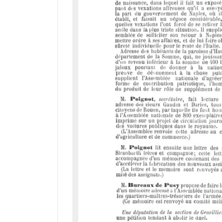
d
o
r