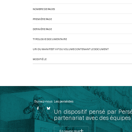
NOMBRE DE PAGES
PREMIÈRE PAGE
DERNIÈRE PAGE
TYPOLOGIE DOCUMENTAIRE
URI DU MANIFEST IIIF DU VOLUME CONTENANT LE DOCUMENT
MODIFIÉ LE
Suivez-nous
Les perséides
Un dispositif pensé par Pers
partenariat avec des équipes 
En savoir plus