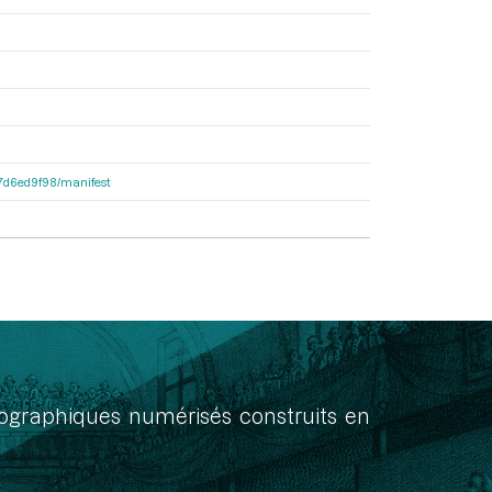
1b7d6ed9f98/manifest
onographiques numérisés construits en