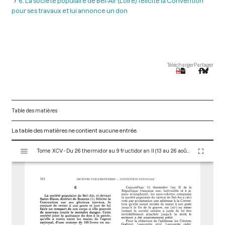
6. La société populaire de Bel-Air (Loire) félicite la Convention
pour ses travaux et lui annonce un don
Télécharger
Partager
Table des matières
La table des matières ne contient aucune entrée.
V
Tome XCV - Du 26 thermidor au 9 fructidor an II (13 au 26 août 1794)
i
s
u
a
l
i
s
e