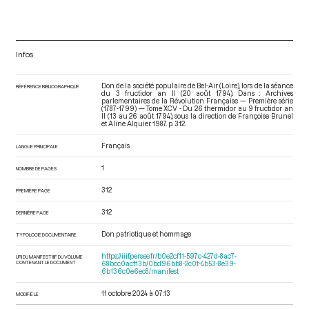
Infos
Don de la société populaire de Bel-Air (Loire), lors de la séance
RÉFÉRENCE BIBLIOGRAPHIQUE
du 3 fructidor an II (20 août 1794). Dans : Archives
parlementaires de la Révolution Française — Première série
(1787-1799) — Tome XCV - Du 26 thermidor au 9 fructidor an
II (13 au 26 août 1794)
, sous la direction de Françoise Brunel
et Aline Alquier. 1987. p. 312.
Français
LANGUE PRINCIPALE
1
NOMBRE DE PAGES
312
PREMIÈRE PAGE
312
DERNIÈRE PAGE
Don patriotique et hommage
TYPOLOGIE DOCUMENTAIRE
https://iiif.persee.fr/b0e2cf11-597c-427d-8ac7-
URI DU MANIFEST IIIF DU VOLUME
CONTENANT LE DOCUMENT
68bcc0acf13b/0bd96bb8-2c0f-4b53-8e39-
6b136c0e6ec8/manifest
11 octobre 2024 à 07:13
MODIFIÉ LE