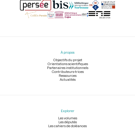
Menu
du
pied
À propos
de
page
Objectifs du projet
Orientations scientifiques
Partenaires institutionnels
Contributeurs-trices
Ressources
Actualités
Explorer
Les volumes
Les députés
Les cahiers de doléances