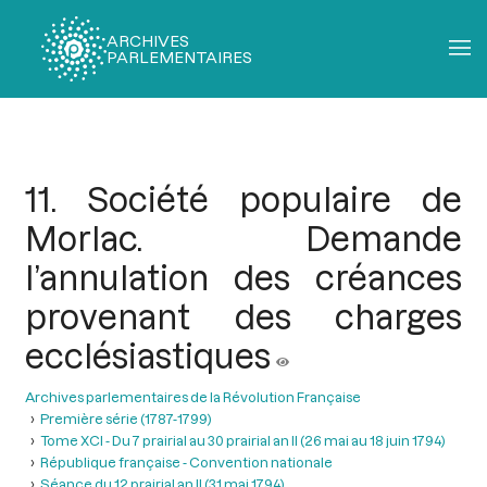
ARCHIVES
PARLEMENTAIRES
Fil
d'Ariane
11. Société populaire de
Morlac. Demande
l’annulation des créances
provenant des charges
ecclésiastiques
Archives parlementaires de la Révolution Française
Première série (1787-1799)
Tome XCI - Du 7 prairial au 30 prairial an II (26 mai au 18 juin 1794)
République française - Convention nationale
Séance du 12 prairial an II (31 mai 1794)