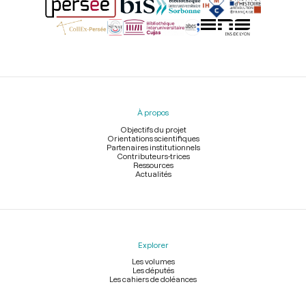
Menu
du
pied
À propos
de
page
Objectifs du projet
Orientations scientifiques
Partenaires institutionnels
Contributeurs-trices
Ressources
Actualités
Explorer
Les volumes
Les députés
Les cahiers de doléances