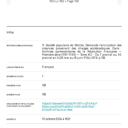
160 sur 852
• Page 158
Infos
11. Société populaire de Morlac. Demande l’annulation des
RÉFÉRENCE BIBLIOGRAPHIQUE
créances provenant des charges ecclésiastiques. Dans :
Archives parlementaires de la Révolution Française —
Première série (1787-1799) — Tome XCI - Du 7 prairial au 30
prairial an II (26 mai au 18 juin 1794)
. 1976. p. 158.
Français
LANGUE PRINCIPALE
1
NOMBRE DE PAGES
158
PREMIÈRE PAGE
158
DERNIÈRE PAGE
https://iiif.persee.fr/b0e2cf11-597c-427d-8ac7-
URI DU MANIFEST IIIF DU VOLUME
CONTENANT LE DOCUMENT
68bcc0acf13b/f0a82fc6-3166-4bf6-85a7-
810dc87a17bc/manifest
10 octobre 2024 à 18:21
MODIFIÉ LE