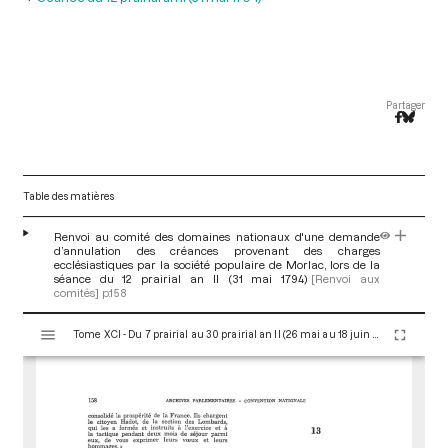
Partager
Table des matières
Renvoi au comité des domaines nationaux d'une demande
d’annulation des créances provenant des charges
ecclésiastiques par la société populaire de Morlac, lors de la
séance du 12 prairial an II (31 mai 1794)
[Renvoi aux
comités]
p.158
V
Tome XCI - Du 7 prairial au 30 prairial an II (26 mai au 18 juin 1794)
i
s
u
a
l
i