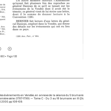
 660
• Page 108
sur les évènements en Vendée, en annexe de la séance du 5 brumaire
remière série (1787-1799) — Tome C - Du 3 au 18 brumaire an III (24
 2000. pp. 108-109.