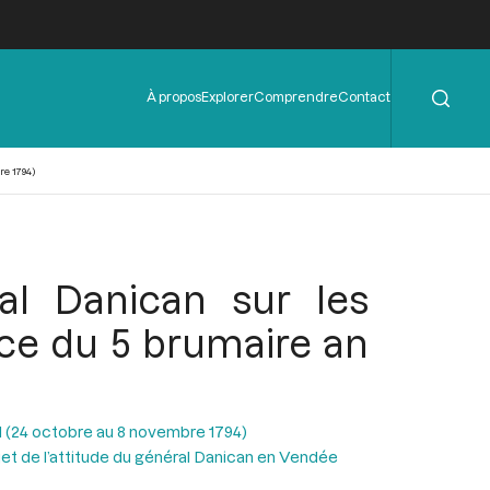
Rechercher
Menu
À propos
Explorer
Comprendre
Contact
de
l'en-
tête
re 1794)
ral Danican sur les
ce du 5 brumaire an
II (24 octobre au 8 novembre 1794)
jet de l’attitude du général Danican en Vendée