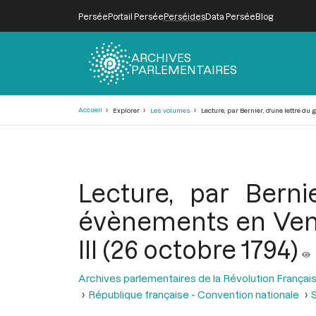
Persée
Portail Persée
Perséides
Data Persée
Blog
ARCHIVES
PARLEMENTAIRES
Fil
Accueil
Explorer
Les volumes
Lecture, par Bernier, d'une lettre du
d'Ariane
Lecture, par Berni
évènements en Vend
III (26 octobre 1794)
Archives parlementaires de la Révolution Françai
République française - Convention nationale
S