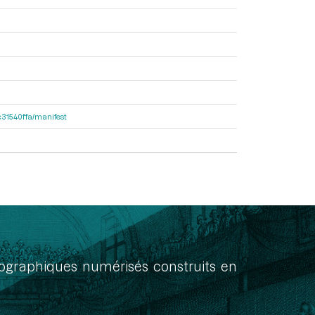
8c31540ffa/manifest
onographiques numérisés construits en