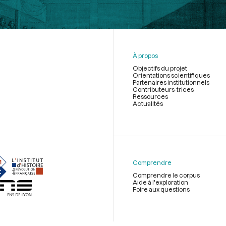
À propos
Objectifs du projet
Orientations scientifiques
Partenaires institutionnels
Contributeurs-trices
Ressources
Actualités
Menu
du
pied
de
Comprendre
page
Comprendre le corpus
Aide à l'exploration
Foire aux questions