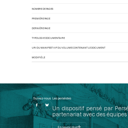
NOMBRE DE PAGES
PREMIÈRE PAGE
DERNIÈRE PAGE
TYPOLOGIE DOCUMENTAIRE
URI DU MANIFEST IIIF DU VOLUME CONTENANT LE DOCUMENT
MODIFIÉ LE
Suivez-nous
Les perséides
Un dispositif pensé par Pers
partenariat avec des équipes 
En savoir plus