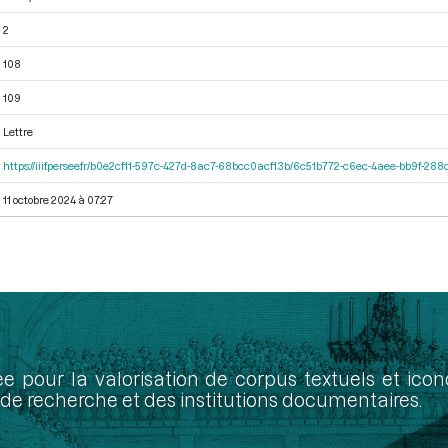
2
108
109
Lettre
https://iiif.persee.fr/b0e2cf11-597c-427d-8ac7-68bcc0acf13b/6c51b772-c6ec-4aee-bb9f-28
11 octobre 2024 à 07:27
ée pour la valorisation de corpus textuels et ic
de recherche et des institutions documentaires.