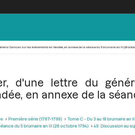
 général Danican sur les évènements en Vendée, en annexe de la séance du 5 brumaire an III (26 octob
er, d'une lettre du géné
ée, en annexe de la séan
se
Première série (1787-1799)
Tome C - Du 3 au 18 brumaire an I
éance du 5 brumaire an III (26 octobre 1794)
49. Discussion au su