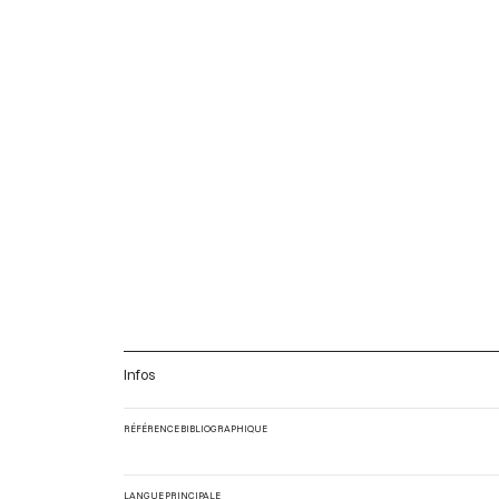
Infos
RÉFÉRENCE BIBLIOGRAPHIQUE
LANGUE PRINCIPALE