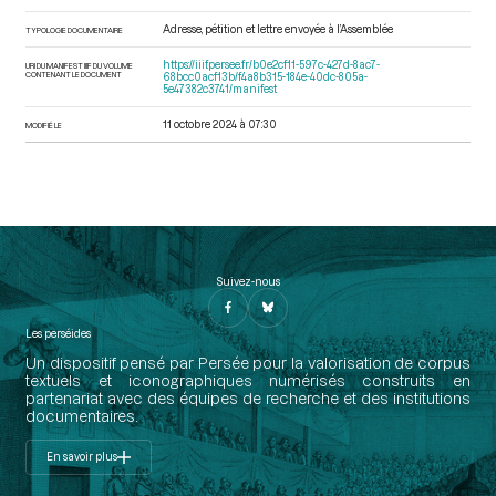
Adresse, pétition et lettre envoyée à l’Assemblée
TYPOLOGIE DOCUMENTAIRE
https://iiif.persee.fr/b0e2cf11-597c-427d-8ac7-
URI DU MANIFEST IIIF DU VOLUME
CONTENANT LE DOCUMENT
68bcc0acf13b/f4a8b315-184e-40dc-805a-
5e47382c3741/manifest
11 octobre 2024 à 07:30
MODIFIÉ LE
Suivez-nous
Les perséides
Un dispositif pensé par Persée pour la valorisation de corpus
textuels et iconographiques numérisés construits en
partenariat avec des équipes de recherche et des institutions
documentaires.
En savoir plus