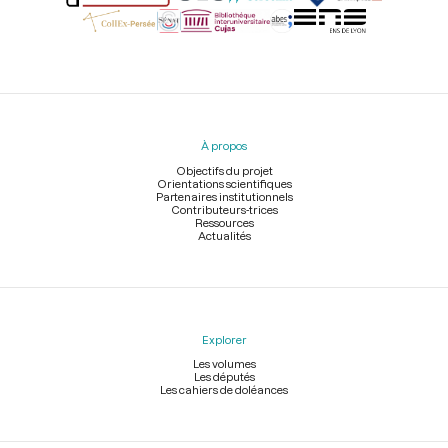
Menu
du
pied
À propos
de
page
Objectifs du projet
Orientations scientifiques
Partenaires institutionnels
Contributeurs-trices
Ressources
Actualités
Explorer
Les volumes
Les députés
Les cahiers de doléances