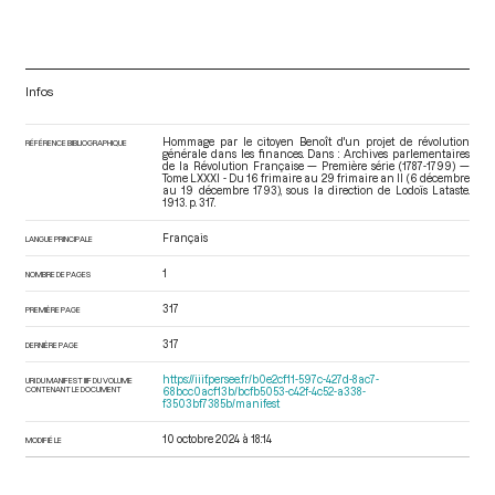
Infos
Hommage par le citoyen Benoît d'un projet de révolution
RÉFÉRENCE BIBLIOGRAPHIQUE
générale dans les finances. Dans : Archives parlementaires
de la Révolution Française — Première série (1787-1799) —
Tome LXXXI - Du 16 frimaire au 29 frimaire an II (6 décembre
au 19 décembre 1793)
, sous la direction de Lodoïs Lataste.
1913. p. 317.
Français
LANGUE PRINCIPALE
1
NOMBRE DE PAGES
317
PREMIÈRE PAGE
317
DERNIÈRE PAGE
https://iiif.persee.fr/b0e2cf11-597c-427d-8ac7-
URI DU MANIFEST IIIF DU VOLUME
CONTENANT LE DOCUMENT
68bcc0acf13b/bcfb5053-c42f-4c52-a338-
f3503bf7385b/manifest
10 octobre 2024 à 18:14
MODIFIÉ LE