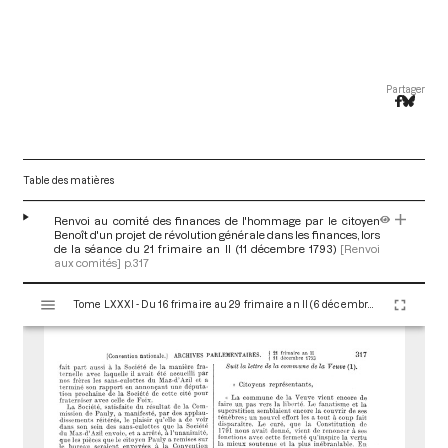
Partager
Table des matières
Renvoi au comité des finances de l'hommage par le citoyen
Benoît d'un projet de révolution générale dans les finances, lors
de la séance du 21 frimaire an II (11 décembre 1793)
[Renvoi
aux comités]
p.317
V
Tome LXXXI - Du 16 frimaire au 29 frimaire an II (6 décembre au 19 décembre 1793)
i
s
u
a
l
i
s
e