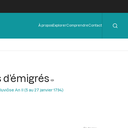
Rechercher
Menu
À propos
Explorer
Comprendre
Contact
de
l'en-
tête
s d’émigrés
uviôse An II (5 au 27 janvier 1794)