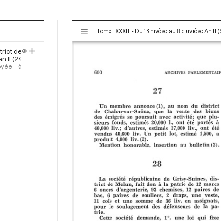
V
Tome LXXXIII - Du 16 nivôse au 8 pluviôse An II (
i
s
trict de
u
n II (24
a
voyée à
l
i
s
e
u
r
M
i
r
a
d
o
r