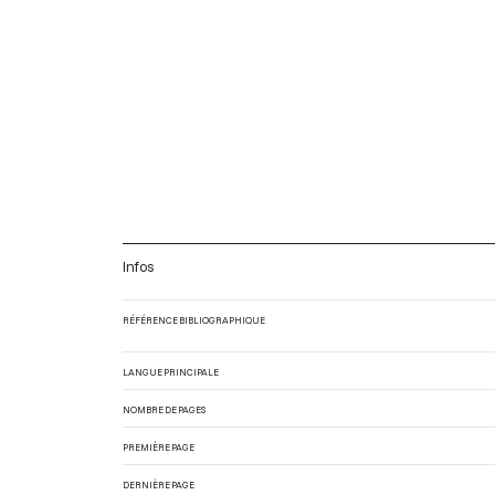
Infos
RÉFÉRENCE BIBLIOGRAPHIQUE
LANGUE PRINCIPALE
NOMBRE DE PAGES
PREMIÈRE PAGE
DERNIÈRE PAGE