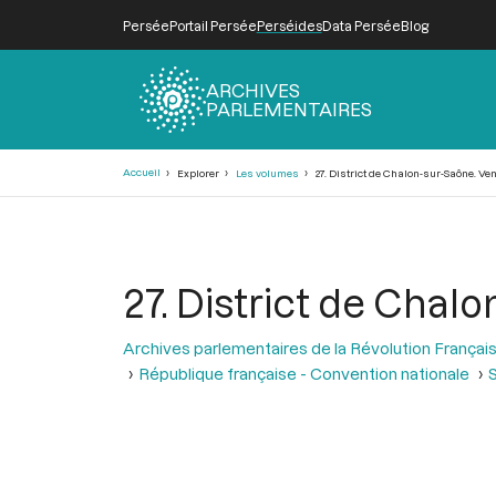
Persée
Portail Persée
Perséides
Data Persée
Blog
ARCHIVES
PARLEMENTAIRES
Fil
Accueil
Explorer
Les volumes
27. District de Chalon-sur-Saône. Ve
d'Ariane
27. District de Chal
Archives parlementaires de la Révolution Françai
République française - Convention nationale
S