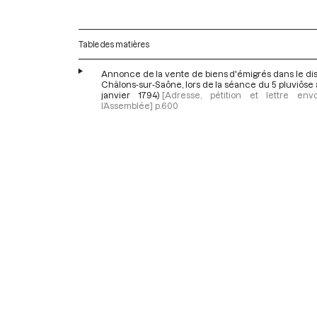
Table des matières
Annonce de la vente de biens d'émigrés dans le dis
Châlons-sur-Saône, lors de la séance du 5 pluviôse a
janvier 1794)
[Adresse, pétition et lettre en
l’Assemblée]
p.600