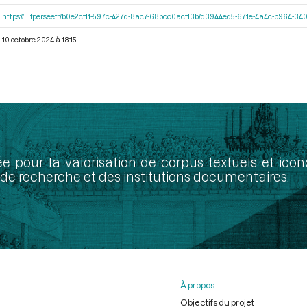
https://iiif.persee.fr/b0e2cf11-597c-427d-8ac7-68bcc0acf13b/d3944ed5-671e-4a4c-b964-
10 octobre 2024 à 18:15
ée pour la valorisation de corpus textuels et ic
de recherche et des institutions documentaires.
À propos
Objectifs du projet