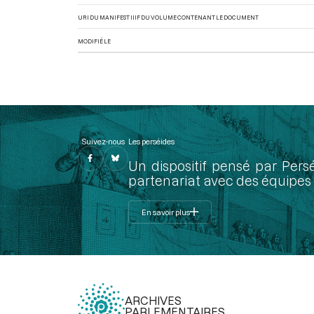
URI DU MANIFEST IIIF DU VOLUME CONTENANT LE DOCUMENT
MODIFIÉ LE
Suivez-nous
Les perséides
Un dispositif pensé par Pers
partenariat avec des équipes 
En savoir plus
ARCHIVES
PARLEMENTAIRES