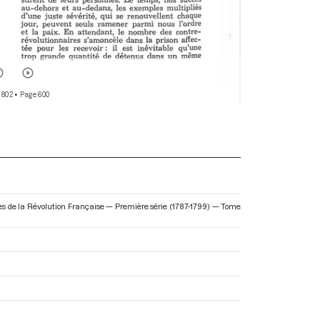
 802
• Page 600
res de la Révolution Française — Première série (1787-1799) — Tome