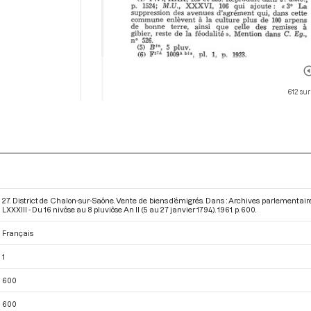
612 sur
27. District de Chalon-sur-Saône. Vente de biens d’émigrés. Dans : Archives parlementai
LXXXIII - Du 16 nivôse au 8 pluviôse An II (5 au 27 janvier 1794)
. 1961. p. 600.
Français
1
600
600