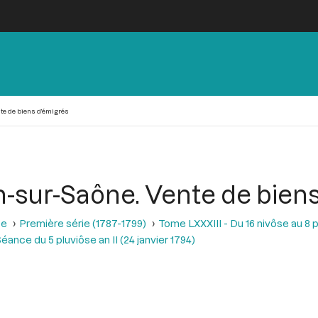
nte de biens d’émigrés
on-sur-Saône. Vente de bien
se
Première série (1787-1799)
Tome LXXXIII - Du 16 nivôse au 8 pl
éance du 5 pluviôse an II (24 janvier 1794)