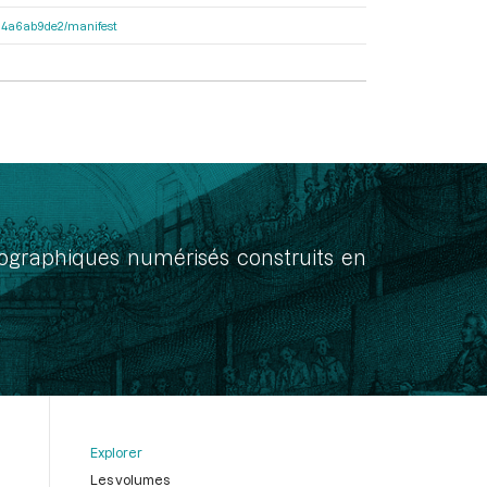
3404a6ab9de2/manifest
onographiques numérisés construits en
Explorer
Les volumes