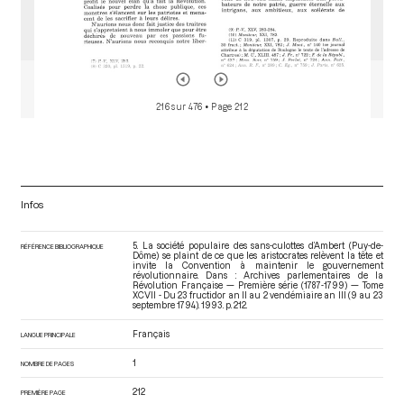
216 sur 476
• Page 212
Infos
5. La société populaire des sans-culottes d’Ambert (Puy-de-
RÉFÉRENCE BIBLIOGRAPHIQUE
Dôme) se plaint de ce que les aristocrates relèvent la tête et
invite la Convention à maintenir le gouvernement
révolutionnaire. Dans : Archives parlementaires de la
Révolution Française — Première série (1787-1799) — Tome
XCVII - Du 23 fructidor an II au 2 vendémiaire an III (9 au 23
septembre 1794)
. 1993. p. 212.
Français
LANGUE PRINCIPALE
1
NOMBRE DE PAGES
212
PREMIÈRE PAGE