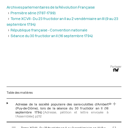
Archives parlementaires de la Révolution Française
Première série (1787-1799)
Tome XCVII - Du 23 fructidor an II au 2 vendémiaire an III (9 au 23
septembre 1794)
République française - Convention nationale
Séance du 30 fructidor an II (16 septembre 1794)
Partager
Table des matières
Adresse de la société populaire des sans-culottes d’Ambert
(Puy-de-Dôme), lors de la séance du 30 fructidor an II (16
septembre 1794)
[Adresse, pétition et lettre envoyée à
l’Assemblée]
p.212
V