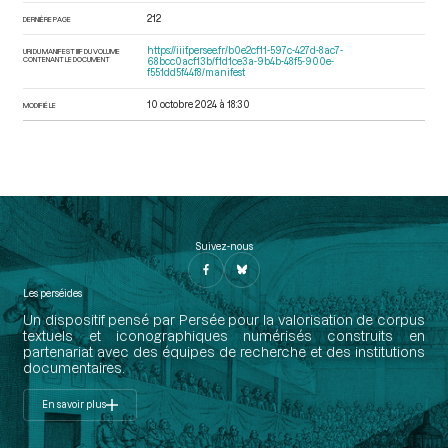
212
DERNIÈRE PAGE
https://iiif.persee.fr/b0e2cf11-597c-427d-8ac7-
URI DU MANIFEST IIIF DU VOLUME
CONTENANT LE DOCUMENT
68bcc0acf13b/f1d1ce3a-9b4b-48f5-900e-
f551dd5f44f8/manifest
10 octobre 2024 à 18:30
MODIFIÉ LE
Suivez-nous
Les perséides
Un dispositif pensé par Persée pour la valorisation de corpus
textuels et iconographiques numérisés construits en
partenariat avec des équipes de recherche et des institutions
documentaires.
En savoir plus