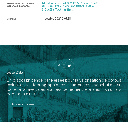
https://iiif.persee.fr/b0e2cf11-597c-427d-8ac7-
URI DU MANIFEST IIIF DU VOLUME
CONTENANT LE DOCUMENT
68bcc0acf13b/f0a82fc6-3166-4bf6-85a7-
810dc87a17bc/manifest
11 octobre 2024 à 05:38
MODIFIÉ LE
Suivez-nous
Les perséides
Un dispositif pensé par Persée pour la valorisation de corpus
textuels et iconographiques numérisés construits en
partenariat avec des équipes de recherche et des institutions
documentaires.
En savoir plus