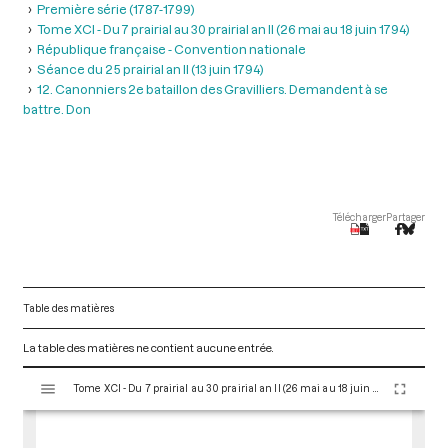
Première série (1787-1799)
Tome XCI - Du 7 prairial au 30 prairial an II (26 mai au 18 juin 1794)
République française - Convention nationale
Séance du 25 prairial an II (13 juin 1794)
12. Canonniers 2e bataillon des Gravilliers. Demandent à se
battre. Don
Télécharger
Partager
Table des matières
La table des matières ne contient aucune entrée.
V
Tome XCI - Du 7 prairial au 30 prairial an II (26 mai au 18 juin 1794)
i
s
u