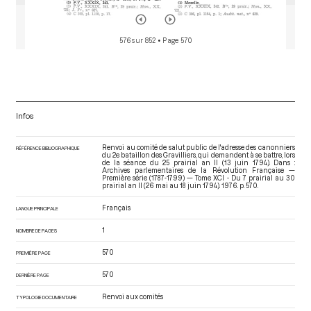
576 sur 852
• Page 570
Infos
Renvoi au comité de salut public de l'adresse des canonniers
RÉFÉRENCE BIBLIOGRAPHIQUE
du 2e bataillon des Gravilliers, qui demandent à se battre, lors
de la séance du 25 prairial an II (13 juin 1794). Dans :
Archives parlementaires de la Révolution Française —
Première série (1787-1799) — Tome XCI - Du 7 prairial au 30
prairial an II (26 mai au 18 juin 1794)
. 1976. p. 570.
Français
LANGUE PRINCIPALE
1
NOMBRE DE PAGES
570
PREMIÈRE PAGE
570
DERNIÈRE PAGE
Renvoi aux comités
TYPOLOGIE DOCUMENTAIRE