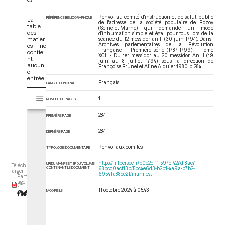
Renvoi au comité d'instruction et de salut public
RÉFÉRENCE BIBLIOGRAPHIQUE
La
de l'adresse de la société populaire de Rozoy
table
(Seine-et-Marne) qui demande un mode
des
d’inhumation simple et égal pour tous, lors de la
matièr
séance du 12 messidor an II (30 juin 1794). Dans :
Archives parlementaires de la Révolution
es ne
Française — Première série (1787-1799) — Tome
contie
XCII - Du 1er messidor au 20 messidor An II (19
nt
juin au 8 juillet 1794)
, sous la direction de
aucun
Françoise Brunel et Aline Alquier. 1980. p. 284.
e
entrée.
Français
LANGUE PRINCIPALE
V
Tome XCII - Du 1er messidor au 20 messidor An II (19 juin au 8 juillet 17
1
NOMBRE DE PAGES
i
s
284
PREMIÈRE PAGE
u
a
284
DERNIÈRE PAGE
l
Renvoi aux comités
i
TYPOLOGIE DOCUMENTAIRE
s
https://iiif.persee.fr/b0e2cf11-597c-427d-8ac7-
URI DU MANIFEST IIIF DU VOLUME
Téléch
e
CONTENANT LE DOCUMENT
68bcc0acf13b/5bc4e6d3-b2b1-4a9a-b7b2-
arger
69541a88cc21/manifest
Part
u
age
r
r
11 octobre 2024 à 05:43
MODIFIÉ LE
M
i
r