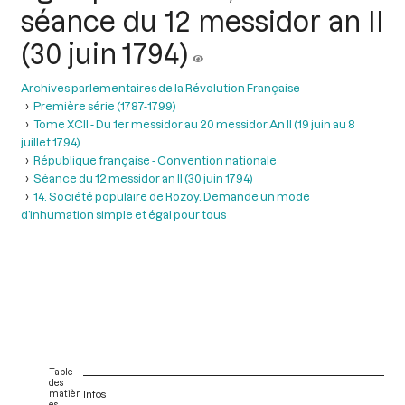
séance du 12 messidor an II
(30 juin 1794)
Archives parlementaires de la Révolution Française
Première série (1787-1799)
Tome XCII - Du 1er messidor au 20 messidor An II (19 juin au 8
juillet 1794)
République française - Convention nationale
Séance du 12 messidor an II (30 juin 1794)
14. Société populaire de Rozoy. Demande un mode
d’inhumation simple et égal pour tous
Table
des
matièr
Infos
es