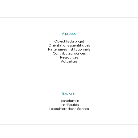
Menu
du
pied
À propos
de
page
Objectifs du projet
Orientations scientifiques
Partenaires institutionnels
Contributeurs-trices
Ressources
Actualités
Explorer
Les volumes
Les députés
Les cahiers de doléances