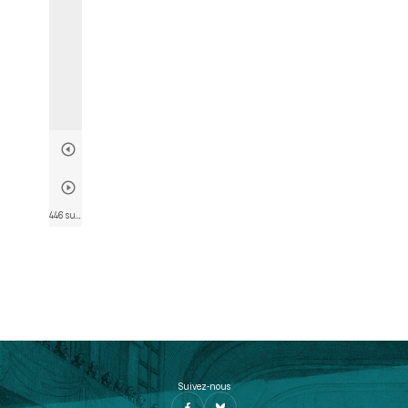
446 sur 817
• Page 437
Suivez-nous