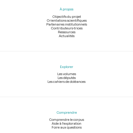
pied
À propos
de
page
Objectifs du projet
Orientations scientifiques
Partenaires institutionnels
Contributeurs-trices
Ressources
Actualités
Explorer
Les volumes
Les députés
Les cahiers de doléances
Comprendre
Comprendre le corpus
Aide à l'exploration
Foire aux questions