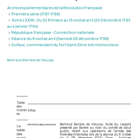
Archives parlementaires de la Révolution Française
Première série (1787-1799)
Tome LXXXII - Du 30 frimaire au 15 nivôse an II (20 Décembre 1793
au 4 Janvier 1794)
République française - Convention nationale
Séance du 8 nivôse an II (Samedi 28 décembre 1798)
Dufaux, commandant du fort Saint-Elme est mis hors la loi
Bertrand Barrère de Vieuzac
Table
des
matièr
Infos
es
Bertrand Barrère de Vieuzac. Suite du rapport,
RÉFÉRENCE BIBLIOGRAPHIQUE
La
présenté par Barère au nom du comité de salut
table
public, relatif aux opérations de l'armée des
des
Pyrénées-Orientales, lors de la séance du 8 nivôse
matiè
an II (28 décembre 1793). Dans : Archives