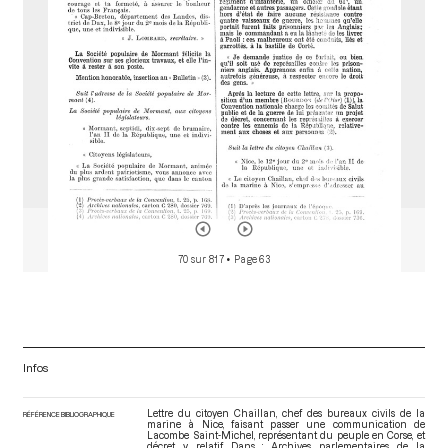
r
70 sur 817
• Page 63
Infos
Lettre du citoyen Chaillan, chef des bureaux civils de la
RÉFÉRENCE BIBLIOGRAPHIQUE
marine à Nice, faisant passer une communication de
Lacombe Saint-Michel, représentant du peuple en Corse, et
décret y relatif. Dans : Archives parlementaires de la