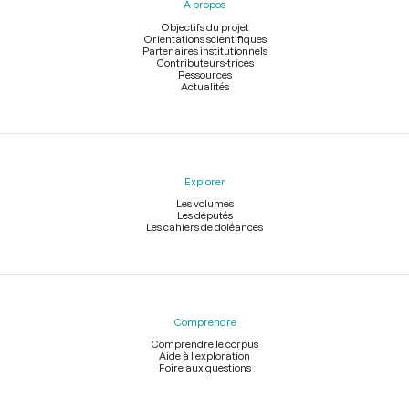
À propos
de
page
Objectifs du projet
Orientations scientifiques
Partenaires institutionnels
Contributeurs-trices
Ressources
Actualités
Explorer
Les volumes
Les députés
Les cahiers de doléances
Comprendre
Comprendre le corpus
Aide à l'exploration
Foire aux questions