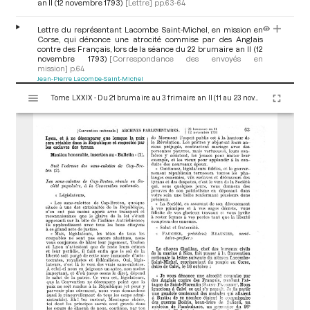
an II (12 novembre 1793)
[Lettre]
pp.63-64
Lettre du représentant Lacombe Saint-Michel, en mission en
Corse, qui dénonce une atrocité commise par des Anglais
contre des Français, lors de la séance du 22 brumaire an II (12
novembre 1793)
[Correspondance des envoyés en
mission]
p.64
Jean-Pierre Lacombe-Saint-Michel
V
Tome LXXIX - Du 21 brumaire au 3 frimaire an II (11 au 23 novembre 1793)
i
Réactions à la lettre de Lacombe Saint-Michel, en mission en
s
Corse, relative aux Anglais qui commettent des atrocités, lors
de la séance du 22 brumaire an II (12 novembre 1793)
u
[Discussion]
pp.64-65
a
François-Louis Bourdon
Antoine Christophe Merlin de Thionville
l
i
s
e
u
r
M
i
r
a
d
o