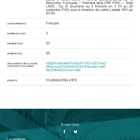
Révolution Française — Première série (1787-1799) — Tome
LXXIX - Du 21 brumaire au 3 frimaire an II (11 au 23
novembre 1793)
, sous la direction de Lodoïs Lataste. 1911. pp.
63-65.
Français
LANGUE PRINCIPALE
3
NOMBRE DE PAGES
63
PREMIÈRE PAGE
65
DERNIÈRE PAGE
https://iiif.persee.fr/b0e2cf11-597c-427d-8ac7-
URI DU MANIFEST IIIF DU VOLUME
CONTENANT LE DOCUMENT
68bcc0acf13b/66d69299-8154-4ed0-bef7-
5dc99854fb30/manifest
10 octobre 2024 à 18:13
MODIFIÉ LE
Suivez-nous
Les perséides