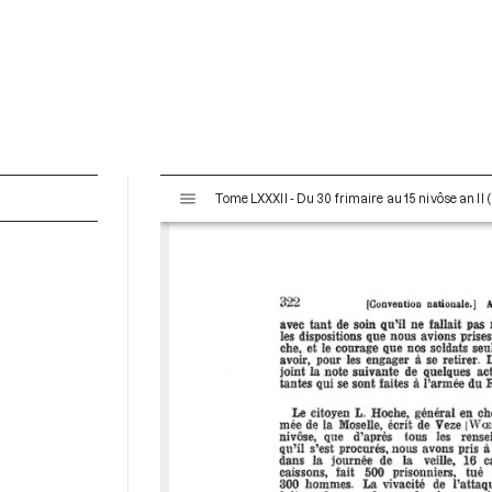
V
Tome LXXXII - Du 30 frimaire au 15 nivôse an II
i
s
u
a
l
i
s
e
u
r
M
i
r