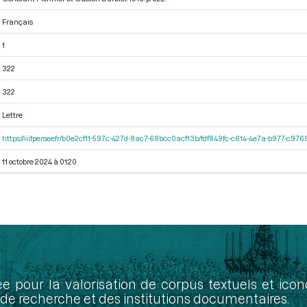
Français
1
322
322
Lettre
https://iiif.persee.fr/b0e2cf11-597c-427d-8ac7-68bcc0acf13b/fdf849fc-c614-4e7a-b977-c97
11 octobre 2024 à 01:20
ée pour la valorisation de corpus textuels et ic
de recherche et des institutions documentaires.