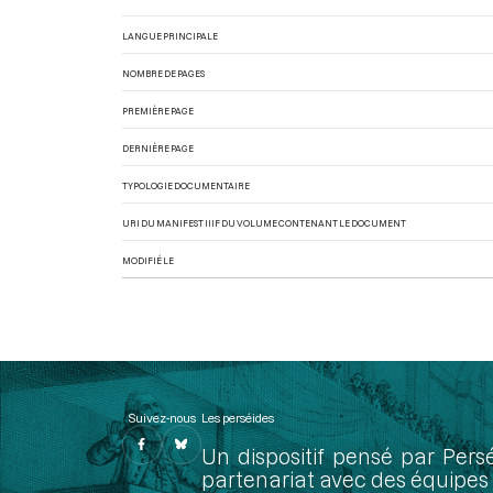
LANGUE PRINCIPALE
NOMBRE DE PAGES
PREMIÈRE PAGE
DERNIÈRE PAGE
TYPOLOGIE DOCUMENTAIRE
URI DU MANIFEST IIIF DU VOLUME CONTENANT LE DOCUMENT
MODIFIÉ LE
Suivez-nous
Les perséides
Un dispositif pensé par Pers
partenariat avec des équipes 