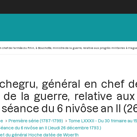
n chef de l'armée du Rhin, à Bouchotte, ministre de la guerre, relative aux progrès militaires à Hague
ichegru, général en chef d
de la guerre, relative aux
 séance du 6 nivôse an II (
se
Première série (1787-1799)
Tome LXXXII - Du 30 frimaire au 15
éance du 6 nivôse an II (Jeudi 26 décembre 1793.)
 et du général Hoche datée de Woerth