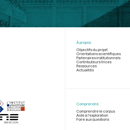
À propos
Objectifs du projet
Orientations scientifiques
Partenaires institutionnels
Contributeurs-trices
Ressources
Actualités
Menu
du
pied
de
Comprendre
page
Comprendre le corpus
Aide à l'exploration
Foire aux questions