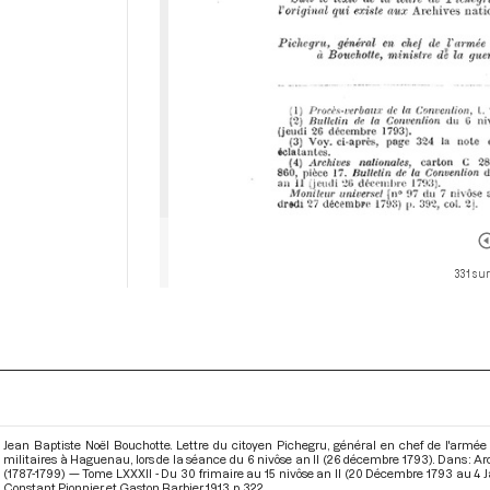
331 sur
Jean Baptiste Noël Bouchotte. Lettre du citoyen Pichegru, général en chef de l'armée 
militaires à Haguenau, lors de la séance du 6 nivôse an II (26 décembre 1793). Dans : A
(1787-1799) — Tome LXXXII - Du 30 frimaire au 15 nivôse an II (20 Décembre 1793 au 4 J
Constant Pionnier et Gaston Barbier. 1913. p. 322.