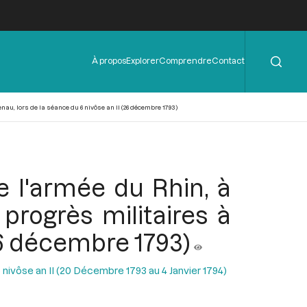
Rechercher
Menu
À propos
Explorer
Comprendre
Contact
de
l'en-
tête
nau, lors de la séance du 6 nivôse an II (26 décembre 1793)
e l'armée du Rhin, à
 progrès militaires à
26 décembre 1793)
 nivôse an II (20 Décembre 1793 au 4 Janvier 1794)