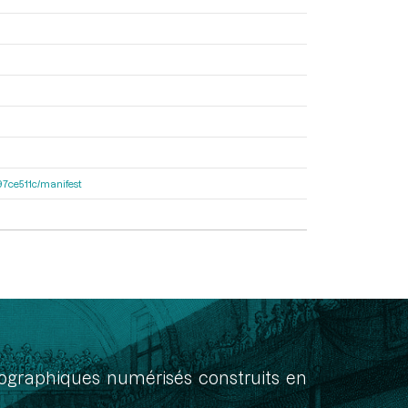
697ce511c/manifest
onographiques numérisés construits en