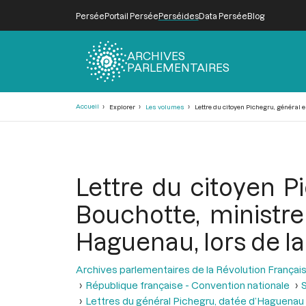
Persée
Portail Persée
Perséides
Data Persée
Blog
ARCHIVES
PARLEMENTAIRES
Fil
Accueil
Explorer
Les volumes
Lettre du citoyen Pichegru, général e
d'Ariane
Lettre du citoyen P
Bouchotte, ministre 
Haguenau, lors de la
Archives parlementaires de la Révolution Françai
République française - Convention nationale
S
Lettres du général Pichegru, datée d’Haguenau