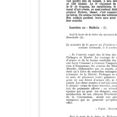
a
d
o
r