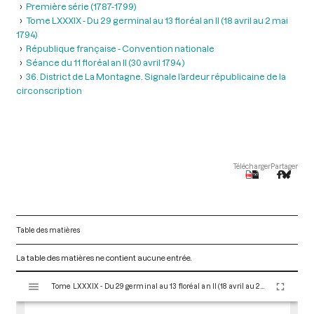
Première série (1787-1799)
Tome LXXXIX - Du 29 germinal au 13 floréal an II (18 avril au 2 mai
1794)
République française - Convention nationale
Séance du 11 floréal an II (30 avril 1794 )
36. District de La Montagne. Signale l’ardeur républicaine de la
circonscription
Télécharger
Partager
Table des matières
La table des matières ne contient aucune entrée.
V
Tome LXXXIX - Du 29 germinal au 13 floréal an II (18 avril au 2 mai 1794)
i
s