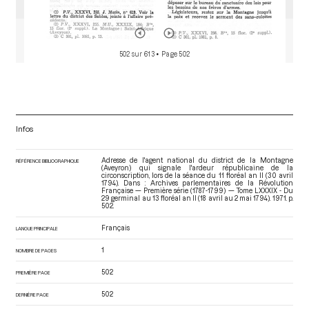
502 sur 613
• Page 502
Infos
Adresse de l'agent national du district de la Montagne
RÉFÉRENCE BIBLIOGRAPHIQUE
(Aveyron) qui signale l'ardeur républicaine de la
circonscription, lors de la séance du 11 floréal an II (30 avril
1794). Dans : Archives parlementaires de la Révolution
Française — Première série (1787-1799) — Tome LXXXIX - Du
29 germinal au 13 floréal an II (18 avril au 2 mai 1794)
. 1971. p.
502.
Français
LANGUE PRINCIPALE
1
NOMBRE DE PAGES
502
PREMIÈRE PAGE
502
DERNIÈRE PAGE