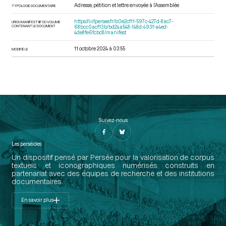
Adresse, pétition et lettre envoyée à l’Assemblée
TYPOLOGIE DOCUMENTAIRE
https://iiif.persee.fr/b0e2cf11-597c-427d-8ac7-
URI DU MANIFEST IIIF DU VOLUME
CONTENANT LE DOCUMENT
68bcc0acf13b/bd24a548-148d-493f-a4ed-
4de8fe6fcbc8/manifest
11 octobre 2024 à 03:55
MODIFIÉ LE
Suivez-nous
Les perséides
Un dispositif pensé par Persée pour la valorisation de corpus
textuels et iconographiques numérisés construits en
partenariat avec des équipes de recherche et des institutions
documentaires.
En savoir plus