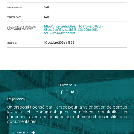
440
PREMIÈRE PAGE
440
DERNIÈRE PAGE
https://iiif.persee.fr/b0e2cf11-597c-427d-8ac7-
URI DU MANIFEST IIIF DU VOLUME
CONTENANT LE DOCUMENT
68bcc0acf13b/f4a8b315-184e-40dc-805a-
5e47382c3741/manifest
10 octobre 2024 à 18:32
MODIFIÉ LE
Suivez-nous
Les perséides
Un dispositif pensé par Persée pour la valorisation de corpus
textuels et iconographiques numérisés construits en
partenariat avec des équipes de recherche et des institutions
documentaires.
En savoir plus