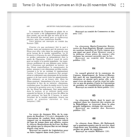
V
Tome CI - Du 19 au 30 brumaire an III (9 au 20 novembre 1794)
i
s
u
a
l
i
s
e
u
r
M
i
r
a
d
o
r