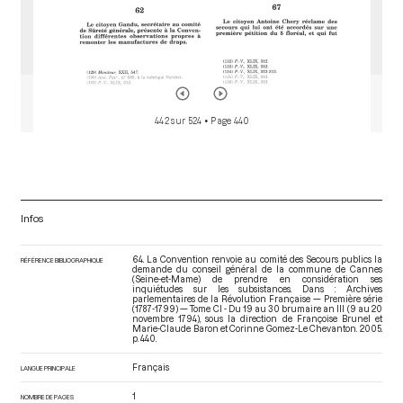
442 sur 524
• Page 440
Infos
64. La Convention renvoie au comité des Secours publics la
RÉFÉRENCE BIBLIOGRAPHIQUE
demande du conseil général de la commune de Cannes
(Seine-et-Mame) de prendre en considération ses
inquiétudes sur les subsistances. Dans : Archives
parlementaires de la Révolution Française — Première série
(1787-1799) — Tome CI - Du 19 au 30 brumaire an III (9 au 20
novembre 1794)
, sous la direction de Françoise Brunel et
Marie-Claude Baron et Corinne Gomez-Le Chevanton. 2005.
p. 440.
Français
LANGUE PRINCIPALE
1
NOMBRE DE PAGES