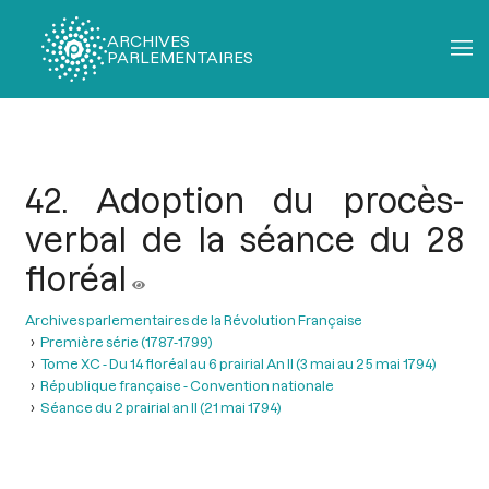
ARCHIVES
PARLEMENTAIRES
Fil
d'Ariane
42. Adoption du procès-
verbal de la séance du 28
floréal
Archives parlementaires de la Révolution Française
Première série (1787-1799)
Tome XC - Du 14 floréal au 6 prairial An II (3 mai au 25 mai 1794)
République française - Convention nationale
Séance du 2 prairial an II (21 mai 1794)