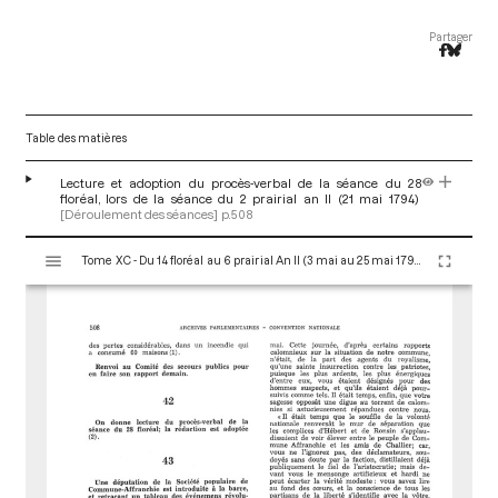
Partager
Table des matières
Lecture et adoption du procès-verbal de la séance du 28
floréal, lors de la séance du 2 prairial an II (21 mai 1794)
[Déroulement des séances]
p.508
V
Tome XC - Du 14 floréal au 6 prairial An II (3 mai au 25 mai 1794)
i
s
u
a
l
i
s
e
u
r
M