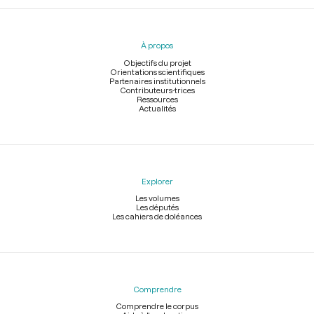
Menu
du
pied
À propos
de
page
Objectifs du projet
Orientations scientifiques
Partenaires institutionnels
Contributeurs-trices
Ressources
Actualités
Explorer
Les volumes
Les députés
Les cahiers de doléances
Comprendre
Comprendre le corpus