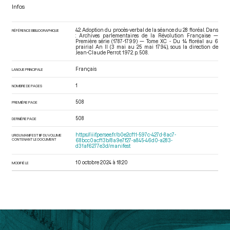
Infos
42. Adoption du procès-verbal de la séance du 28 floréal. Dans
RÉFÉRENCE BIBLIOGRAPHIQUE
: Archives parlementaires de la Révolution Française —
Première série (1787-1799) — Tome XC - Du 14 floréal au 6
prairial An II (3 mai au 25 mai 1794)
, sous la direction de
Jean-Claude Perrot. 1972. p. 508.
Français
LANGUE PRINCIPALE
1
NOMBRE DE PAGES
508
PREMIÈRE PAGE
508
DERNIÈRE PAGE
https://iiif.persee.fr/b0e2cf11-597c-427d-8ac7-
URI DU MANIFEST IIIF DU VOLUME
CONTENANT LE DOCUMENT
68bcc0acf13b/8a9e7f27-a845-46d0-a283-
d31af6277e3d/manifest
10 octobre 2024 à 18:20
MODIFIÉ LE