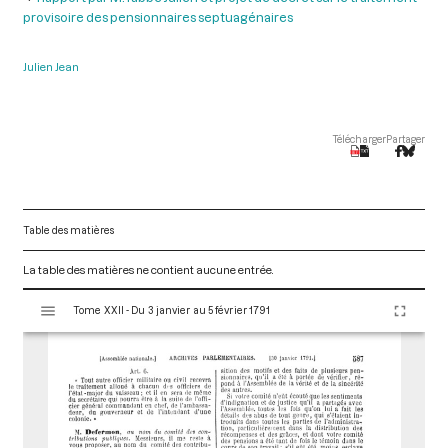
provisoire des pensionnaires septuagénaires
Julien Jean
Télécharger
Partager
Table des matières
La table des matières ne contient aucune entrée.
V
Tome XXII - Du 3 janvier au 5 février 1791
i
s
u
a
l
i
s