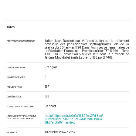
Infos
Julien Jean. Rapport par M. l’abbé Julien sur le traitement
RÉFÉRENCE BIBLIOGRAPHIQUE
provisoire des pensionnaires septuagénaires, lors de la
séance du 30 janvier 1791. Dans : Archives parlementaires de
la Révolution Française — Première série (1787-1799) — Tome
XXII - Du 3 janvier au 5 février 1791
, sous la direction de
Jérôme Mavidal et Emile Laurent. 1885. pp. 587-588.
Français
LANGUE PRINCIPALE
2
NOMBRE DE PAGES
587
PREMIÈRE PAGE
588
DERNIÈRE PAGE
Rapport
TYPOLOGIE DOCUMENTAIRE
https://iiif.persee.fr/b0e2cf11-597c-427d-8ac7-
URI DU MANIFEST IIIF DU VOLUME
CONTENANT LE DOCUMENT
68bcc0acf13b/8201d0c4-746b-4fd0-b06a-
8fb87efbfa15/manifest
10 octobre 2024 à 23:27
MODIFIÉ LE