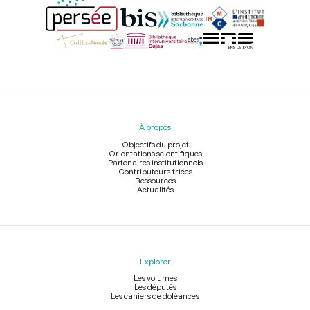
Menu
du
pied
À propos
de
page
Objectifs du projet
Orientations scientifiques
Partenaires institutionnels
Contributeurs-trices
Ressources
Actualités
Explorer
Les volumes
Les députés
Les cahiers de doléances