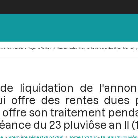
ce des dons de la citoyenne Delila, qui offre des rentes dues par la nation, et du citoyen Mermet, qu
de liquidation de l'anno
ui offre des rentes dues 
 offre son traitement penda
séance du 23 pluviôse an II (1
se
Première série (1787-1799)
Tome LXXXIV - Du 9 au 25 pluviôse A