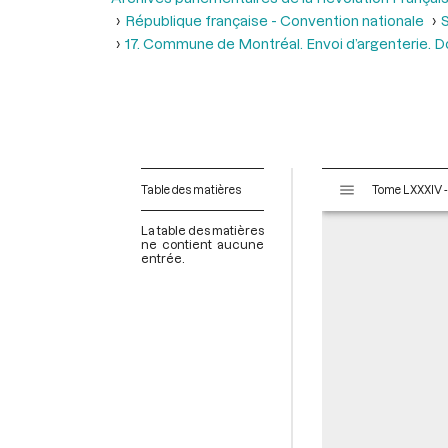
République française - Convention nationale
S
17. Commune de Montréal. Envoi d’argenterie. Do
V
Table des matières
i
s
La table des matières
u
ne contient aucune
entrée.
a
l
i
s
e
u
r
M
i