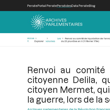
Persée
Portail Persée
Perséides
Data Persée
Blog
ARCHIVES
PARLEMENTAIRES
Fil
Accue
Les
Renvoi au comité de liquidation de l'annon
d'Ariane
il
Explorer
volumes
du 23 pluviôse an II (11 février 1794)
Renvoi au comité 
citoyenne Delila, q
citoyen Mermet, qui
la guerre, lors de la 
Archives parlementaires de la Révolution Françai