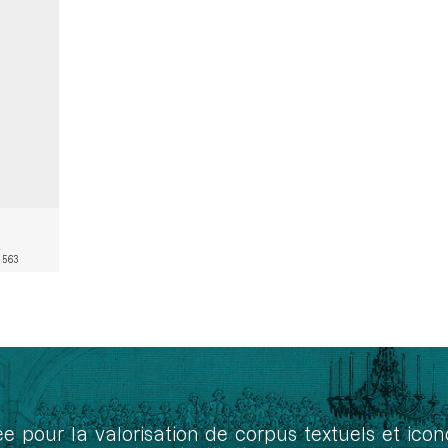
 563
ée pour la valorisation de corpus textuels et ic