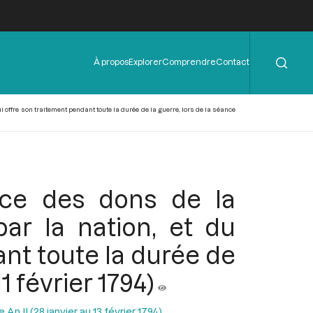
Rechercher
Menu
À propos
Explorer
Comprendre
Contact
de
l'en-
tête
i offre son traitement pendant toute la durée de la guerre, lors de la séance
nce des dons de la
par la nation, et du
nt toute la durée de
1 février 1794)
n II (28 janvier au 13 février 1794)