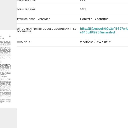
563
DERNIÈRE PAGE
Renvoi aux comités
TYPOLOGIE DOCUMENTAIRE
https://iiif.persee.fr/b0e2cf11-
URI DU MANIFEST IIIF DU VOLUME CONTENANT LE
DOCUMENT
4640bd6f9234/manifest
11 octobre 2024 à 01:32
MODIFIÉ LE