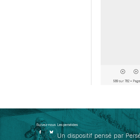
589 sur 782
• Page
Suivez-nous
Les perséides
Un dispositif pensé par Pers