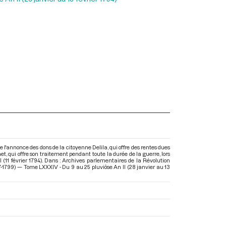
 l'annonce des dons de la citoyenne Delila, qui offre des rentes dues
t, qui offre son traitement pendant toute la durée de la guerre, lors
 (11 février 1794). Dans : Archives parlementaires de la Révolution
-1799) — Tome LXXXIV - Du 9 au 25 pluviôse An II (28 janvier au 13