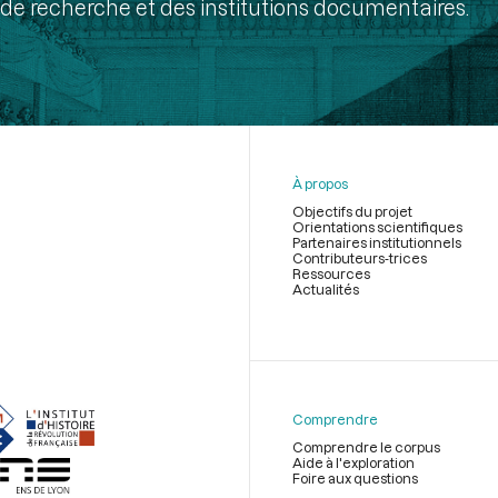
de recherche et des institutions documentaires.
À propos
Objectifs du projet
Orientations scientifiques
Partenaires institutionnels
Contributeurs-trices
Ressources
Actualités
Menu
du
pied
de
Comprendre
page
Comprendre le corpus
Aide à l'exploration
Foire aux questions