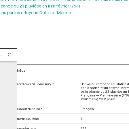
éance du 23 pluviôse an II (11 février 1794)
ns par les citoyens Delilia et Mermet
Tome LXXXIV - Du 9 au 25 pluviôse An II (28 janvier au 13 février 1794)
Infos
Renvoi au comité de liquidation de
RÉFÉRENCE BIBLIOGRAPHIQUE
par la nation, et du citoyen Merme
de la séance du 23 pluviôse an II
Française — Première série (1787
février 1794)
. 1962. p. 563.
Français
LANGUE PRINCIPALE
1
NOMBRE DE PAGES
563
PREMIÈRE PAGE